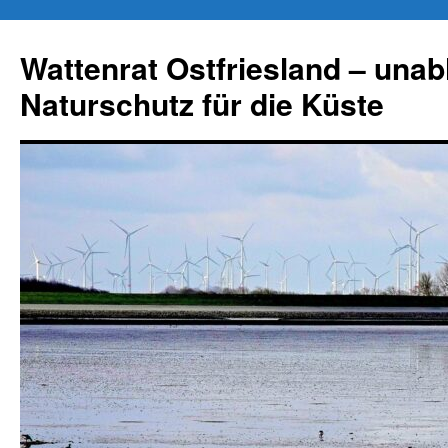
Zum
Inhalt
Wattenrat Ostfriesland – una
springen
Naturschutz für die Küste