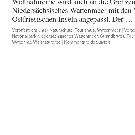
Weltnaturerbe wird auch an die Grenzen
Niedersächsisches Wattenmeer mit den 
Ostfriesischen Inseln angepasst. Der …
Veröffentlicht unter
Naturschutz
,
Tourismus
,
Wattenmeer
|
Versc
Nationalpark Niedersächsisches Wattenmeer
,
Strandbrüter
,
Tou
für
Wattenrat
,
Weltnaturerbe
|
Kommentare deaktiviert
Weltnaturerb
Wattenmeer:
Flächen
erweitert,
Etikettennat