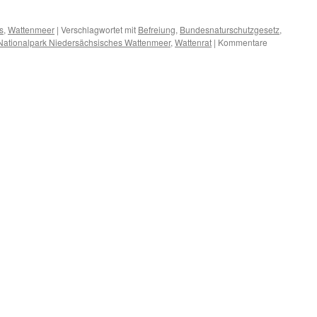
s
,
Wattenmeer
|
Verschlagwortet mit
Befreiung
,
Bundesnaturschutzgesetz
,
Nationalpark Niedersächsisches Wattenmeer
,
Wattenrat
|
Kommentare