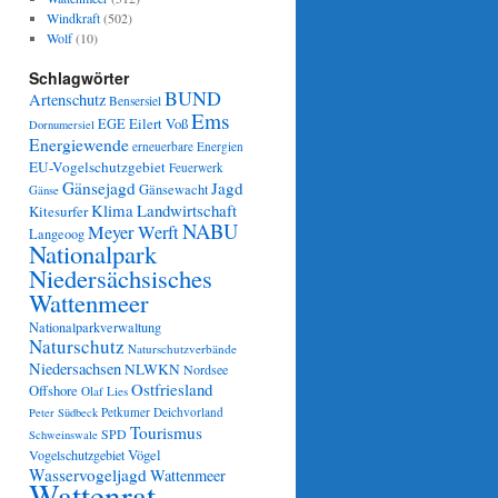
Windkraft
(502)
Wolf
(10)
Schlagwörter
BUND
Artenschutz
Bensersiel
Ems
Eilert Voß
EGE
Dornumersiel
Energiewende
erneuerbare Energien
EU-Vogelschutzgebiet
Feuerwerk
Gänsejagd
Jagd
Gänsewacht
Gänse
Klima
Landwirtschaft
Kitesurfer
NABU
Meyer Werft
Langeoog
Nationalpark
Niedersächsisches
Wattenmeer
Nationalparkverwaltung
Naturschutz
Naturschutzverbände
Niedersachsen
NLWKN
Nordsee
Ostfriesland
Offshore
Olaf Lies
Petkumer Deichvorland
Peter Südbeck
Tourismus
SPD
Schweinswale
Vögel
Vogelschutzgebiet
Wasservogeljagd
Wattenmeer
Wattenrat