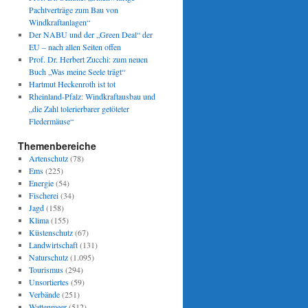
Pachtverträge zum Bau von
Windkraftanlagen“
Der NABU und der „Green Deal“ der
EU – nach allen Seiten offen
Prof. Dr. Herbert Zucchi: zum neuen
Buch „Was meine Seele trägt“
Hartmut Heckenroth ist tot
Rheinland-Pfalz: Windkraftausbau und
„die Zahl tolerierbarer getöteter
Fledermäuse“
Themenbereiche
Artenschutz
(78)
Ems
(225)
Energie
(54)
Fischerei
(34)
Jagd
(158)
Klima
(155)
Küstenschutz
(67)
Landwirtschaft
(131)
Naturschutz
(1.095)
Tourismus
(294)
Unsortiertes
(59)
Verbände
(251)
Wattenmeer
(512)