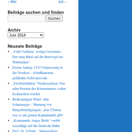
« Mai
Juli »
Beiträge suchen und finden
Archiv
Archiv
Neueste Beiträge
„Viele Verlierer, wenige Gewinner:
Der neue Blick auf die Brutvögel im
Wattenmeer“
Exxon-Antrag: CO2-Verpressung in
der Nordsee – Schallkanonen
gefährden Schweinswale
„Fischereidialog“ Niedersachsen: Nur
zehn Prozent des Küstenmeeres sollen
fischereifrei werden
Risikoanlagen Wind- oder
Solarenergie – Warnung vor
Bürgerbeteiligungen: „Das Übelste,
was es am grauen Kapitalmarkt gibt“
„Kommando Angry Birds“ verübt
Anschläge auf die Deutsche Bahn
Prof. Dr. Schulte: „Sittenwidrige