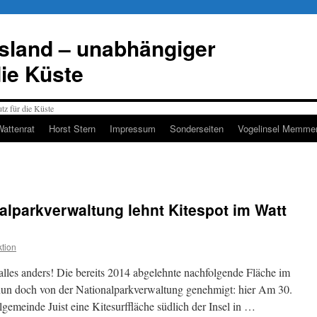
esland – unabhängiger
die Küste
Wattenrat
Horst Stern
Impressum
Sonderseiten
Vogelinsel Memmer
nalparkverwaltung lehnt Kitespot im Watt
tion
alles anders! Die bereits 2014 abgelehnte nachfolgende Fläche im
nun doch von der Nationalparkverwaltung genehmigt: hier Am 30.
gemeinde Juist eine Kitesurffläche südlich der Insel in …