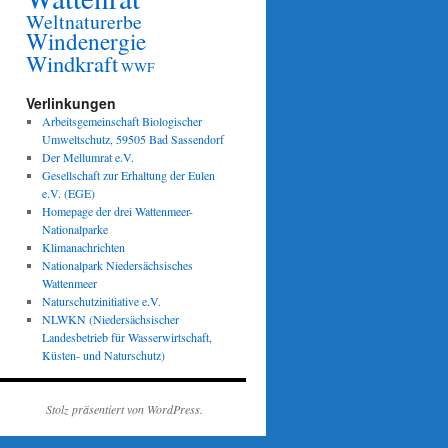
Weltnaturerbe
Windenergie
Windkraft
WWF
Verlinkungen
Arbeitsgemeinschaft Biologischer
Umweltschutz, 59505 Bad Sassendorf
Der Mellumrat e.V.
Gesellschaft zur Erhaltung der Eulen
e.V. (EGE)
Homepage der drei Wattenmeer-
Nationalparke
Klimanachrichten
Nationalpark Niedersächsisches
Wattenmeer
Naturschutzinitiative e.V.
NLWKN (Niedersächsischer
Landesbetrieb für Wasserwirtschaft,
Küsten- und Naturschutz)
Stolz präsentiert von WordPress.