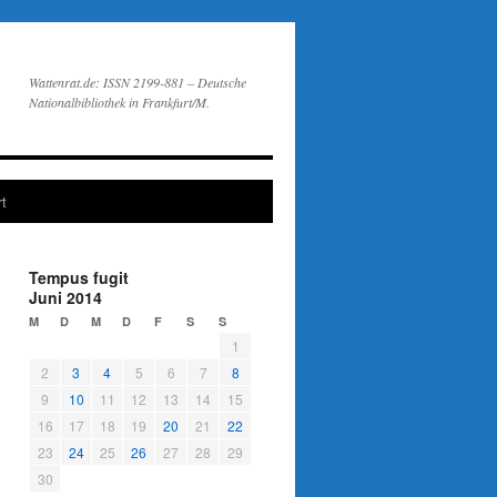
Wattenrat.de: ISSN 2199-881 – Deutsche
Nationalbibliothek in Frankfurt/M.
t
Tempus fugit
Juni 2014
M
D
M
D
F
S
S
1
2
3
4
5
6
7
8
9
10
11
12
13
14
15
16
17
18
19
20
21
22
23
24
25
26
27
28
29
30