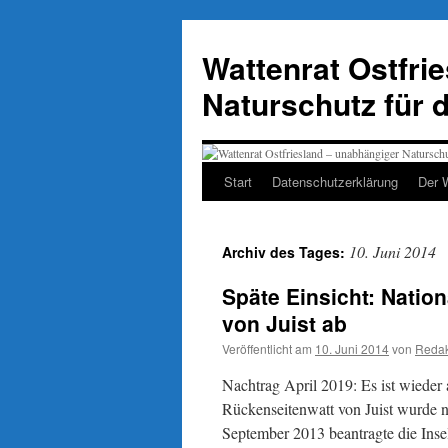
Zum
Inhalt
Wattenrat Ostfri
springen
Naturschutz für 
Start
Datenschutzerklärung
Der 
10. Juni 2014
Archiv des Tages:
Späte Einsicht: Natio
von Juist ab
Veröffentlicht am
10. Juni 2014
von
Redak
Nachtrag April 2019: Es ist wieder 
Rückenseitenwatt von Juist wurde 
September 2013 beantragte die Insel