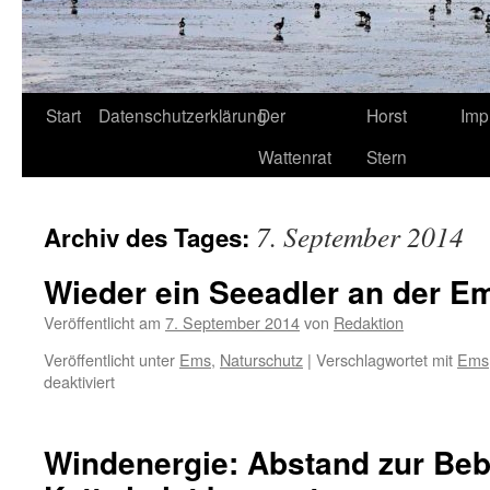
Start
Datenschutzerklärung
Der
Horst
Imp
Wattenrat
Stern
7. September 2014
Archiv des Tages:
Wieder ein Seeadler an der E
Veröffentlicht am
7. September 2014
von
Redaktion
Veröffentlicht unter
Ems
,
Naturschutz
|
Verschlagwortet mit
Ems
für
deaktiviert
Wieder
ein
Seeadler
Windenergie: Abstand zur Beb
an
der