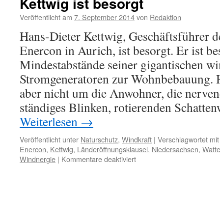
Kettwig ist besorgt
Ems
Veröffentlicht am
7. September 2014
von
Redaktion
Hans-Dieter Kettwig, Geschäftsführer 
Enercon in Aurich, ist besorgt. Er ist b
Mindestabstände seiner gigantischen w
Stromgeneratoren zur Wohnbebauung. He
aber nicht um die Anwohner, die nerve
ständiges Blinken, rotierenden Schatt
Weiterlesen
→
Veröffentlicht unter
Naturschutz
,
Windkraft
|
Verschlagwortet mit
Enercon
,
Kettwig
,
Länderöffnungsklausel
,
Niedersachsen
,
Watte
für
Windnergie
|
Kommentare deaktiviert
Windenergie:
Abstand
zur
Bebauung,
Herr
Kettwig