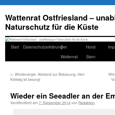
Zum
Inhalt
Wattenrat Ostfriesland – una
springen
Naturschutz für die Küste
Start
Datenschutzerklärung
Der
Horst
Imp
Wattenrat
Stern
←
Windenergie: Abstand zur Bebauung, Herr
Win
Kettwig ist besorgt
Vo
Wieder ein Seeadler an der E
Veröffentlicht am
7. September 2014
von
Redaktion