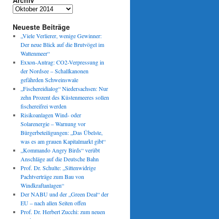
Archiv
Archiv
Neueste Beiträge
„Viele Verlierer, wenige Gewinner:
Der neue Blick auf die Brutvögel im
Wattenmeer“
Exxon-Antrag: CO2-Verpressung in
der Nordsee – Schallkanonen
gefährden Schweinswale
„Fischereidialog“ Niedersachsen: Nur
zehn Prozent des Küstenmeeres sollen
fischereifrei werden
Risikoanlagen Wind- oder
Solarenergie – Warnung vor
Bürgerbeteiligungen: „Das Übelste,
was es am grauen Kapitalmarkt gibt“
„Kommando Angry Birds“ verübt
Anschläge auf die Deutsche Bahn
Prof. Dr. Schulte: „Sittenwidrige
Pachtverträge zum Bau von
Windkraftanlagen“
Der NABU und der „Green Deal“ der
EU – nach allen Seiten offen
Prof. Dr. Herbert Zucchi: zum neuen