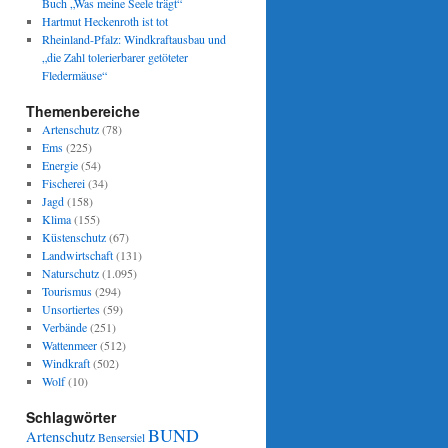
Buch „Was meine Seele trägt“
Hartmut Heckenroth ist tot
Rheinland-Pfalz: Windkraftausbau und
„die Zahl tolerierbarer getöteter
Fledermäuse“
Themenbereiche
Artenschutz
(78)
Ems
(225)
Energie
(54)
Fischerei
(34)
Jagd
(158)
Klima
(155)
Küstenschutz
(67)
Landwirtschaft
(131)
Naturschutz
(1.095)
Tourismus
(294)
Unsortiertes
(59)
Verbände
(251)
Wattenmeer
(512)
Windkraft
(502)
Wolf
(10)
Schlagwörter
BUND
Artenschutz
Bensersiel