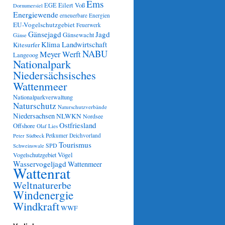
Ems
Eilert Voß
EGE
Dornumersiel
Energiewende
erneuerbare Energien
EU-Vogelschutzgebiet
Feuerwerk
Gänsejagd
Jagd
Gänsewacht
Gänse
Klima
Landwirtschaft
Kitesurfer
NABU
Meyer Werft
Langeoog
Nationalpark
Niedersächsisches
Wattenmeer
Nationalparkverwaltung
Naturschutz
Naturschutzverbände
Niedersachsen
NLWKN
Nordsee
Ostfriesland
Offshore
Olaf Lies
Petkumer Deichvorland
Peter Südbeck
Tourismus
SPD
Schweinswale
Vögel
Vogelschutzgebiet
Wasservogeljagd
Wattenmeer
Wattenrat
Weltnaturerbe
Windenergie
Windkraft
WWF