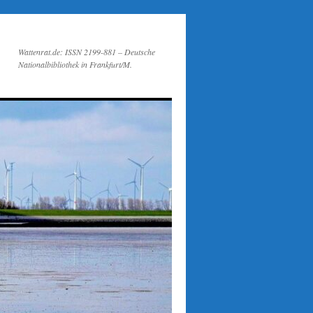
Wattenrat.de: ISSN 2199-881 – Deutsche
Nationalbibliothek in Frankfurt/M.