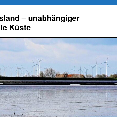
esland – unabhängiger
die Küste