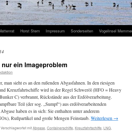
Wattenrat
Horst Stern
Impressum
Sonderseiten
Vogelinsel Memmer
14
t nur ein Imageproblem
daktion
er, man sieht es an den rußenden Abgasfahnen. In den riesigen
 und Kreuzfahrtschiffe wird in der Regel Schweröl (HFO = Heavy
Bunker C) verbrannt, Rückstände aus der Erdölverarbeitung.
ampfbare Teil (der sog. „Sumpf“) aus erdölverarbeitenden
Abgase haben es in sich: Sie enthalten unter anderem
NOx), Rußpartikel und große Mengen Feinstaub.
Weiterlesen
→
Verschlagwortet mit
Abgase
,
Containerschiffe
,
Kreuzfahrtschiffe
,
LNG
,