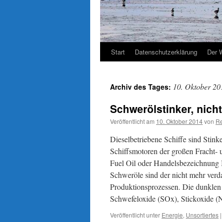
Start
Datenschutzerklärung
Der 
10. Oktober 20
Archiv des Tages:
Schwerölstinker, nich
Veröffentlicht am
10. Oktober 2014
von
Re
Dieselbetriebene Schiffe sind Stink
Schiffsmotoren der großen Fracht-
Fuel Oil oder Handelsbezeichnung 
Schweröle sind der nicht mehr verd
Produktionsprozessen. Die dunklen 
Schwefeloxide (SOx), Stickoxide (
Veröffentlicht unter
Energie
,
Unsortiertes
|