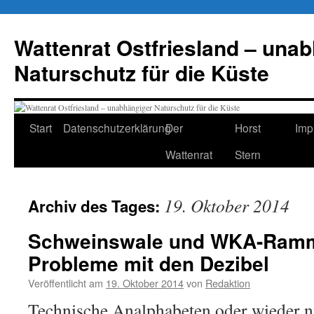
Zum
Inhalt
Wattenrat Ostfriesland – una
springen
Naturschutz für die Küste
Start
Datenschutzerklärung
Der
Horst
Imp
Wattenrat
Stern
19. Oktober 2014
Archiv des Tages:
Schweinswale und WKA-Ramm
Probleme mit den Dezibel
Veröffentlicht am
19. Oktober 2014
von
Redaktion
Technische Analphabeten oder wieder nu