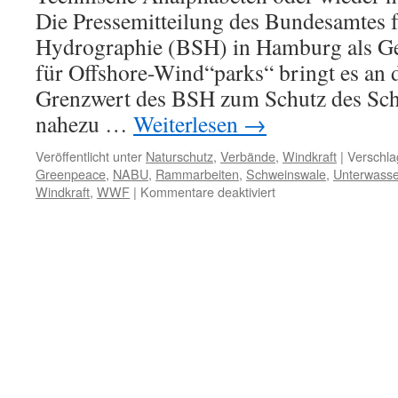
Die Pressemitteilung des Bundesamtes f
Hydrographie (BSH) in Hamburg als 
für Offshore-Wind“parks“ bringt es an 
Grenzwert des BSH zum Schutz des Sch
nahezu …
Weiterlesen
→
Veröffentlicht unter
Naturschutz
,
Verbände
,
Windkraft
|
Verschla
Greenpeace
,
NABU
,
Rammarbeiten
,
Schweinswale
,
Unterwasse
für
Windkraft
,
WWF
|
Kommentare deaktiviert
Schweinswale
und
WKA-
Rammarbeiten:
Probleme
mit
den
Dezibel