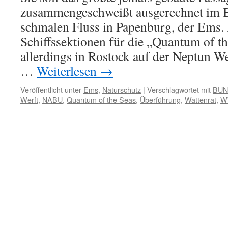
zusammengeschweißt ausgerechnet im 
schmalen Fluss in Papenburg, der Ems.
Schiffssektionen für die „Quantum of t
allerdings in Rostock auf der Neptun We
…
Weiterlesen
→
Veröffentlicht unter
Ems
,
Naturschutz
|
Verschlagwortet mit
BUN
Werft
,
NABU
,
Quantum of the Seas
,
Überführung
,
Wattenrat
,
W