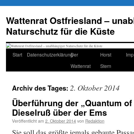
Zum
Inhalt
Wattenrat Ostfriesland – una
springen
Naturschutz für die Küste
Start
Datenschutzerklärung
Der
Horst
Imp
Wattenrat
Stern
2. Oktober 2014
Archiv des Tages:
Überführung der „Quantum of 
Dieselruß über der Ems
Veröffentlicht am
2. Oktober 2014
von
Redaktion
Sie soll das größte jemals gebaute Passag