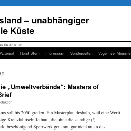
esland – unabhängiger
die Küste
Wattenrat
Horst Stern
Impressum
Sonderseiten
Vogelinsel Memmer
15
ie „Umweltverbände“: Masters of
Brief
daktion
s soll bis 2050 greifen. Ein Masterplan deshalb, weil eine Werft
ge Kreuzfahrtschiffe baut, die ohne die ständige (!)
rk, beschönigend Sperrwerk genannt, gar nicht an an das …