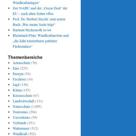
Windkraftanlagen“
Der NABU und der „Green Deal“ der
EU – nach allen Seiten offen
Prof. Dr. Herbert Zucchi: zum neuen
Buch „Was meine Seele trägt“
Hartmut Heckenroth ist tot
Rheinland-Pfalz: Windkraftausbau und
„die Zahl tolerierbarer getöteter
Fledermäuse“
Themenbereiche
Artenschutz
(78)
Ems
(225)
Energie
(54)
Fischerei
(34)
Jagd
(158)
Klima
(155)
Küstenschutz
(67)
Landwirtschaft
(131)
Naturschutz
(1.095)
Tourismus
(294)
Unsortiertes
(59)
Verbände
(251)
Wattenmeer
(512)
Windkraft
(502)