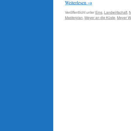
Weiterlesen
→
Veröffentlicht unter
Ems
,
Landwirtschaft
,
N
Masterplan
,
Meyer an die Küste
,
Meyer We