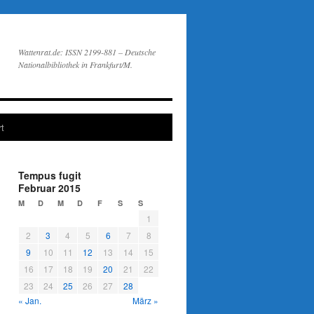
Wattenrat.de: ISSN 2199-881 – Deutsche
Nationalbibliothek in Frankfurt/M.
t
Tempus fugit
Februar 2015
M
D
M
D
F
S
S
1
2
3
4
5
6
7
8
9
10
11
12
13
14
15
16
17
18
19
20
21
22
23
24
25
26
27
28
« Jan.
März »