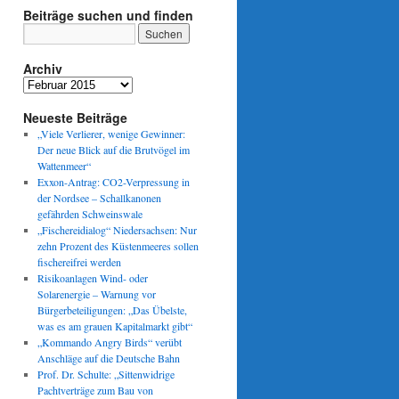
Beiträge suchen und finden
Archiv
Archiv
Neueste Beiträge
nde“:
„Viele Verlierer, wenige Gewinner:
Der neue Blick auf die Brutvögel im
Wattenmeer“
Exxon-Antrag: CO2-Verpressung in
der Nordsee – Schallkanonen
gefährden Schweinswale
„Fischereidialog“ Niedersachsen: Nur
zehn Prozent des Küstenmeeres sollen
fischereifrei werden
Risikoanlagen Wind- oder
Solarenergie – Warnung vor
Bürgerbeteiligungen: „Das Übelste,
was es am grauen Kapitalmarkt gibt“
„Kommando Angry Birds“ verübt
Anschläge auf die Deutsche Bahn
Prof. Dr. Schulte: „Sittenwidrige
Pachtverträge zum Bau von