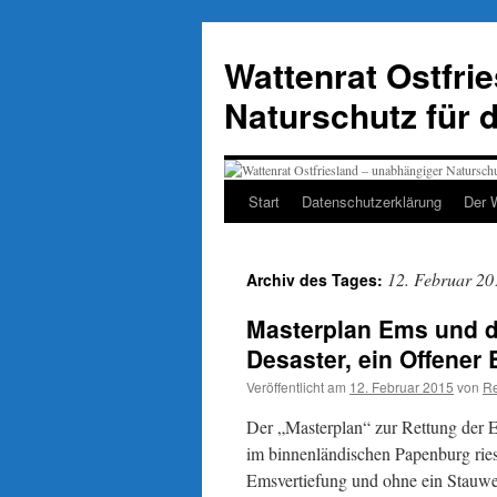
Zum
Inhalt
Wattenrat Ostfri
springen
Naturschutz für 
Start
Datenschutzerklärung
Der 
12. Februar 20
Archiv des Tages:
Masterplan Ems und d
Desaster, ein Offener 
Veröffentlicht am
12. Februar 2015
von
Re
Der „Masterplan“ zur Rettung der Em
im binnenländischen Papenburg riesi
Emsvertiefung und ohne ein Stauwe