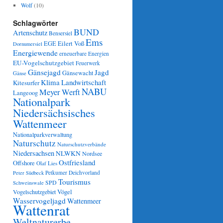
Wolf
(10)
Schlagwörter
BUND
Artenschutz
Bensersiel
Ems
Eilert Voß
EGE
Dornumersiel
Energiewende
erneuerbare Energien
EU-Vogelschutzgebiet
Feuerwerk
Gänsejagd
Jagd
Gänsewacht
Gänse
Klima
Landwirtschaft
Kitesurfer
NABU
Meyer Werft
Langeoog
Nationalpark
Niedersächsisches
Wattenmeer
Nationalparkverwaltung
Naturschutz
Naturschutzverbände
Niedersachsen
NLWKN
Nordsee
Ostfriesland
Offshore
Olaf Lies
Petkumer Deichvorland
Peter Südbeck
Tourismus
SPD
Schweinswale
Vögel
Vogelschutzgebiet
Wasservogeljagd
Wattenmeer
Wattenrat
Weltnaturerbe