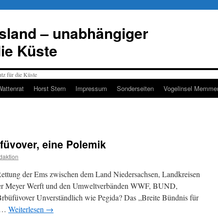
esland – unabhängiger
die Küste
Wattenrat
Horst Stern
Impressum
Sonderseiten
Vogelinsel Memmer
füvover, eine Polemik
daktion
Rettung der Ems zwischen dem Land Niedersachsen, Landkreisen
 der Meyer Werft und den Umweltverbänden WWF, BUND,
füvover Unverständlich wie Pegida? Das „Breite Bündnis für
) …
Weiterlesen
→