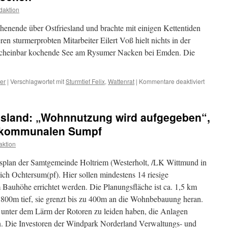
Wittmund:
daktion
„Bürger
werden
henende über Ostfriesland und brachte mit einigen Kettentiden
profitieren“
en sturmerprobten Mitarbeiter Eilert Voß hielt nichts in der
e scheinbar kochende See am Rysumer Nacken bei Emden. Die
für
er
|
Verschlagwortet mit
Sturmtief Felix
,
Wattenrat
|
Kommentare deaktiviert
„Felix“
lässt
die
iesland: „Wohnnutzung wird aufgegeben“,
See
kochen
 kommunalen Sumpf
ktion
ngsplan der Samtgemeinde Holtriem (Westerholt, /LK Wittmund in
ich Ochtersum(pf). Hier sollen mindestens 14 riesige
Bauhöhe errichtet werden. Die Planungsfläche ist ca. 1,5 km
a. 800m tief, sie grenzt bis zu 400m an die Wohnbebauung heran.
 unter dem Lärm der Rotoren zu leiden haben, die Anlagen
n. Die Investoren der Windpark Norderland Verwaltungs- und