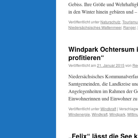
Gebiss. Ihre Größe und Wehrhaftigke
in den Winter hinein gebären und 
Veröffentlicht unter
Naturschutz
,
Tourismu
Niedersächsisches Wattenmeer
,
Ranger
,
Windpark Ochtersum i
profitieren“
Veröffentlicht am
21. Januar 2015
von
Re
Niedersächsisches Kommunalverfass
Samtgemeinden, die Landkreise un
Angelegenheiten im Rahmen der Ges
Einwohnerinnen und Einwohner zu 
Veröffentlicht unter
Windkraft
|
Verschlagwo
Windenergie
,
Windkraft
,
Windpark
,
Wittm
„Felix“ lässt die See