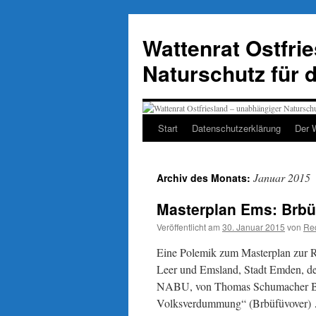
Zum
Inhalt
Wattenrat Ostfri
springen
Naturschutz für 
Start
Datenschutzerklärung
Der 
Januar 2015
Archiv des Monats:
Masterplan Ems: Brbü
Veröffentlicht am
30. Januar 2015
von
Re
Eine Polemik zum Masterplan zur 
Leer und Emsland, Stadt Emden,
NABU, von Thomas Schumacher Brbü
Volksverdummung“ (Brbüfüvover