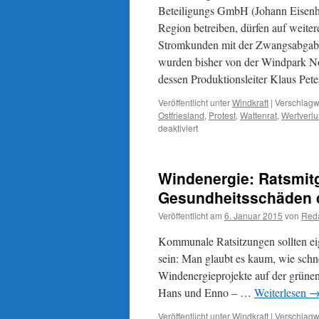
Beteiligungs GmbH (Johann Eisenha
Region betreiben, dürfen auf weite
Stromkunden mit der Zwangsabgabe
wurden bisher von der Windpark Nor
dessen Produktionsleiter Klaus Pete
Veröffentlicht unter
Windkraft
|
Verschlagwo
Ostfriesland
,
Protest
,
Wattenrat
,
Wertverlu
für
deaktiviert
Windenergie
in
Ostfriesland:
Windenergie: Ratsmitg
„Wohnnutzung
wird
Gesundheitsschäden 
aufgegeben“,
Veröffentlicht am
6. Januar 2015
von
Reda
Nachrichten
aus
Kommunale Ratsitzungen sollten ei
dem
kommunalen
sein: Man glaubt es kaum, wie sch
Sumpf
Windenergieprojekte auf der grünen
Hans und Enno – …
Weiterlesen
Veröffentlicht unter
Windkraft
|
Verschlagwo