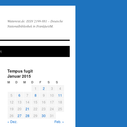
Wattenrat.de: ISSN 2199-881 – Deutsche
Nationalbibliothek in Frankfurt/M.
t
Tempus fugit
Januar 2015
M
D
M
D
F
S
S
1
2
3
4
5
6
7
8
9
10
11
12
13
14
15
16
17
18
19
20
21
22
23
24
25
26
27
28
29
30
31
« Dez.
Feb. »