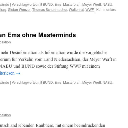
bände
|
Verschlagwortet mit
BUND
,
Ems
,
Masterplan
,
Meyer Werft
,
NABU
,
trag
,
Stefan Wenzel
,
Thomas Schuhmacher
,
Wattenrat
,
WWF
|
Kommentare
lan Ems ohne Masterminds
daktion
ehr Desinformation als Information wurde die vorgebliche
rium für Verkehr, vom Land Niedersachsen, der Meyer Werft in
 NABU und BUND sowie der Stiftung WWF mit einem
terlesen
→
bände
|
Verschlagwortet mit
BUND
,
Ems
,
Masterplan
,
Meyer Werft
,
NABU
,
für
Meyer
Werft:
Masterplan
Ems
ohne
daktion
Masterminds
eutschland lebenden Raubtiere, mit einem beeindruckenden