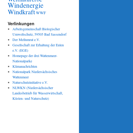
Windenergie
Windkraft
WWF
Verlinkungen
Arbeitsgemeinschaft Biologischer
Umweltschutz, 59505 Bad Sassendorf
Der Mellumrat e.V.
Gesellschaft zur Erhaltung der Eulen
e.V. (EGE)
Homepage der drei Wattenmeer-
Nationalparke
Klimanachrichten
Nationalpark Niedersächsisches
Wattenmeer
Naturschutzinitiative e.V.
NLWKN (Niedersächsischer
Landesbetrieb für Wasserwirtschaft,
Küsten- und Naturschutz)