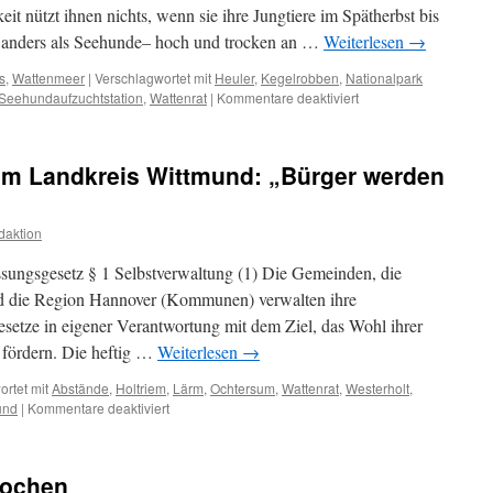
it nützt ihnen nichts, wenn sie ihre Jungtiere im Spätherbst bis
– anders als Seehunde– hoch und trocken an …
Weiterlesen
→
s
,
Wattenmeer
|
Verschlagwortet mit
Heuler
,
Kegelrobben
,
Nationalpark
für
Seehundaufzuchtstation
,
Wattenrat
|
Kommentare deaktiviert
Die
ersten
Heuler
m Landkreis Wittmund: „Bürger werden
daktion
ungsgesetz § 1 Selbstverwaltung (1) Die Gemeinden, die
d die Region Hannover (Kommunen) verwalten ihre
etze in eigener Verantwortung mit dem Ziel, das Wohl ihrer
fördern. Die heftig …
Weiterlesen
→
rtet mit
Abstände
,
Holtriem
,
Lärm
,
Ochtersum
,
Wattenrat
,
Westerholt
,
für
und
|
Kommentare deaktiviert
Windpark
Ochtersum
im
 kochen
Landkreis