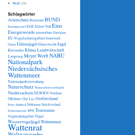
Wolf
(10)
Schlagwörter
BUND
Artenschutz
Bensersiel
Ems
Eilert Voß
EGE
Dornumersiel
Energiewende
erneuerbare Energien
EU-Vogelschutzgebiet
Feuerwerk
Gänsejagd
Jagd
Gänsewacht
Gänse
Klima
Landwirtschaft
Kitesurfer
NABU
Meyer Werft
Langeoog
Nationalpark
Niedersächsisches
Wattenmeer
Nationalparkverwaltung
Naturschutz
Naturschutzverbände
Niedersachsen
NLWKN
Nordsee
Ostfriesland
Offshore
Olaf Lies
Petkumer Deichvorland
Peter Südbeck
Tourismus
SPD
Schweinswale
Vögel
Vogelschutzgebiet
Wasservogeljagd
Wattenmeer
Wattenrat
Weltnaturerbe