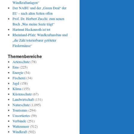
Windkraftanlagen“
Der NABU und der „Green Deal“ der
EU – nach allen Seiten offen
Prof. Dr. Herbert Zucchi: zum neuen
Buch „Was meine Seele trägt“
Hartmut Heckenroth ist tot
Rheinland-Pfalz: Windkraftausbau und
„die Zahl tolerierbarer getöteter
Fledermäuse“
Themenbereiche
Artenschutz
(78)
Ems
(225)
Energie
(54)
Fischerei
(34)
Jagd
(158)
Klima
(155)
Küstenschutz
(67)
Landwirtschaft
(131)
Naturschutz
(1.095)
Tourismus
(294)
Unsortiertes
(59)
Verbände
(251)
Wattenmeer
(512)
Windkraft
(502)