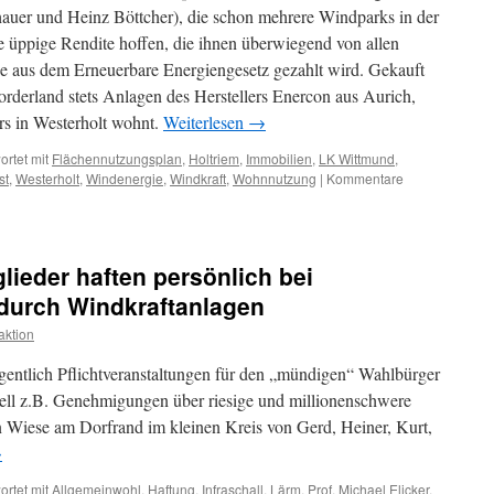
uer und Heinz Böttcher), die schon mehrere Windparks in der
re üppige Rendite hoffen, die ihnen überwiegend von allen
 aus dem Erneuerbare Energiengesetz gezahlt wird. Gekauft
derland stets Anlagen des Herstellers Enercon aus Aurich,
rs in Westerholt wohnt.
Weiterlesen
→
rtet mit
Flächennutzungsplan
,
Holtriem
,
Immobilien
,
LK Wittmund
,
st
,
Westerholt
,
Windenergie
,
Windkraft
,
Wohnnutzung
|
Kommentare
lieder haften persönlich bei
durch Windkraftanlagen
ktion
gentlich Pflichtveranstaltungen für den „mündigen“ Wahlbürger
nell z.B. Genehmigungen über riesige und millionenschwere
 Wiese am Dorfrand im kleinen Kreis von Gerd, Heiner, Kurt,
→
rtet mit
Allgemeinwohl
,
Haftung
,
Infraschall
,
Lärm
,
Prof. Michael Elicker
,