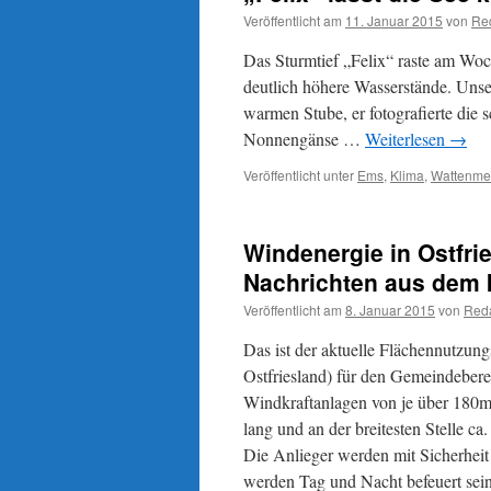
Veröffentlicht am
11. Januar 2015
von
Re
Das Sturmtief „Felix“ raste am Woc
deutlich höhere Wasserstände. Unser
warmen Stube, er fotografierte di
Nonnengänse …
Weiterlesen
→
Veröffentlicht unter
Ems
,
Klima
,
Wattenme
Windenergie in Ostfr
Nachrichten aus dem
Veröffentlicht am
8. Januar 2015
von
Reda
Das ist der aktuelle Flächennutzu
Ostfriesland) für den Gemeindebere
Windkraftanlagen von je über 180m 
lang und an der breitesten Stelle c
Die Anlieger werden mit Sicherheit
werden Tag und Nacht befeuert sei