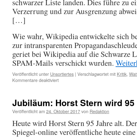
schwarzer Liste landen. Dies führe zu e
Verzerrung und zur Ausgrenzung abwe
[…]
Wie wahr, Wikipedia entwickelte sich 
zur intransparenten Propagandaschleude
geriet bei Wikipedia auf die Schwarze Li
SPAM-Mails verschickt wurden.
Weiter
Veröffentlicht unter
Unsortiertes
|
Verschlagwortet mit
Kritik
,
Wat
für
Kommentare deaktiviert
Kritik
an
Wikipedia
Jubiläum: Horst Stern wird 95
vom
Mitbegründer:
Veröffentlicht am
24. Oktober 2017
von
Redaktion
Verzerrungen,
Heute wird Horst Stern 95 Jahre alt. Der
Bevorzugungen
und
Spiegel-online veröffentliche heute ein
Schwarze