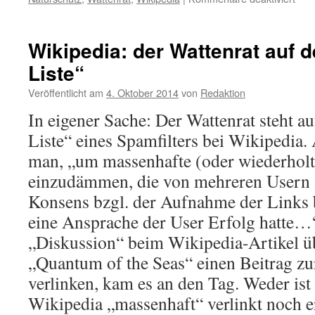
Jubi
Hors
Ster
Wikipedia: der Wattenrat auf 
wird
Liste“
95
Veröffentlicht am
4. Oktober 2014
von
Redaktion
In eigener Sache: Der Wattenrat steht a
Liste“ eines Spamfilters bei Wikipedia.
man, „um massenhafte (oder wiederholt
einzudämmen, die von mehreren Usern 
Konsens bzgl. der Aufnahme der Links 
eine Ansprache der User Erfolg hatte…
„Diskussion“ beim Wikipedia-Artikel ü
„Quantum of the Seas“ einen Beitrag zu
verlinken, kam es an den Tag. Weder ist
Wikipedia „massenhaft“ verlinkt noch e