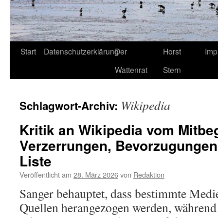
Start
Datenschutzerklärung
Der
Horst
Imp
Wattenrat
Stern
Wikipedia
Schlagwort-Archiv:
Kritik an Wikipedia vom Mitbe
Verzerrungen, Bevorzugunge
Liste
Veröffentlicht am
28. März 2026
von
Redaktion
Sanger behauptet, dass bestimmte Medie
Quellen herangezogen werden, während 