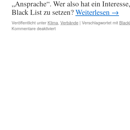
„Ansprache“. Wer also hat ein Interesse,
Black List zu setzen?
Weiterlesen
→
Veröffentlicht unter
Klima
,
Verbände
|
Verschlagwortet mit
Blackl
für
Kommentare deaktiviert
Wikipedia:
der
Wattenrat
auf
der
„schwarzen
Liste“