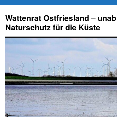
Zum
Inhalt
Wattenrat Ostfriesland – una
springen
Naturschutz für die Küste