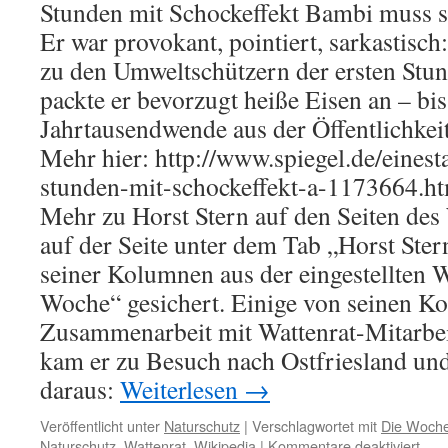
Stunden mit Schockeffekt Bambi muss s
Liste
Er war provokant, pointiert, sarkastisch
zu den Umweltschützern der ersten Stun
packte er bevorzugt heiße Eisen an – bis
Jahrtausendwende aus der Öffentlichke
Mehr hier: http://www.spiegel.de/einest
stunden-mit-schockeffekt-a-1173664.h
Mehr zu Horst Stern auf den Seiten des
auf der Seite unter dem Tab „Horst Ster
seiner Kolumnen aus der eingestellten
Woche“ gesichert. Einige von seinen K
Zusammenarbeit mit Wattenrat-Mitarbeit
kam er zu Besuch nach Ostfriesland und
daraus:
Weiterlesen
→
Veröffentlicht unter
Naturschutz
|
Verschlagwortet mit
Die Woch
für
Naturschutz
,
Wattenrat
,
Wikipedia
|
Kommentare deaktiviert