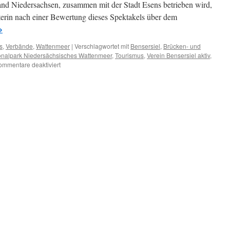
d Niedersachsen, zusammen mit der Stadt Esens betrieben wird,
iterin nach einer Bewertung dieses Spektakels über dem
→
s
,
Verbände
,
Wattenmeer
|
Verschlagwortet mit
Bensersiel
,
Brücken- und
onalpark Niedersächsisches Wattenmeer
,
Tourismus
,
Verein Bensersiel aktiv
,
für
ommentare deaktiviert
Höhenfeuerwerk
über
dem
Nationalpark
in
Bensersiel:
NABU
schweigt