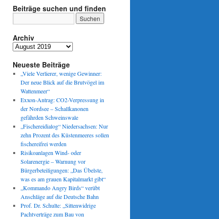
Beiträge suchen und finden
Archiv
Archiv
Neueste Beiträge
„Viele Verlierer, wenige Gewinner:
Der neue Blick auf die Brutvögel im
Wattenmeer“
Exxon-Antrag: CO2-Verpressung in
der Nordsee – Schallkanonen
gefährden Schweinswale
„Fischereidialog“ Niedersachsen: Nur
zehn Prozent des Küstenmeeres sollen
fischereifrei werden
Risikoanlagen Wind- oder
Solarenergie – Warnung vor
Bürgerbeteiligungen: „Das Übelste,
was es am grauen Kapitalmarkt gibt“
„Kommando Angry Birds“ verübt
Anschläge auf die Deutsche Bahn
Prof. Dr. Schulte: „Sittenwidrige
Pachtverträge zum Bau von