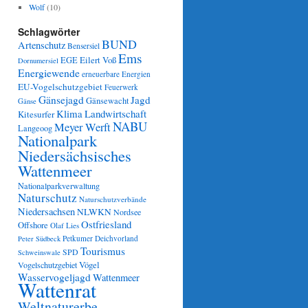
Wolf
(10)
Schlagwörter
BUND
Artenschutz
Bensersiel
Ems
Eilert Voß
EGE
Dornumersiel
Energiewende
erneuerbare Energien
EU-Vogelschutzgebiet
Feuerwerk
Gänsejagd
Jagd
Gänsewacht
Gänse
Klima
Landwirtschaft
Kitesurfer
NABU
Meyer Werft
Langeoog
Nationalpark
Niedersächsisches
Wattenmeer
Nationalparkverwaltung
Naturschutz
Naturschutzverbände
Niedersachsen
NLWKN
Nordsee
Ostfriesland
Offshore
Olaf Lies
Petkumer Deichvorland
Peter Südbeck
Tourismus
SPD
Schweinswale
Vögel
Vogelschutzgebiet
Wasservogeljagd
Wattenmeer
Wattenrat
Weltnaturerbe