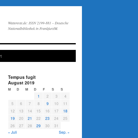
Wattenrat.de: ISSN 2199-881 – Deutsche
Nationalbibliothek in Frankfurt/M.
t
Tempus fugit
August 2019
M
D
M
D
F
S
S
1
2
3
4
5
6
7
8
9
10
11
12
13
14
15
16
17
18
19
20
21
22
23
24
25
26
27
28
29
30
31
« Juli
Sep. »