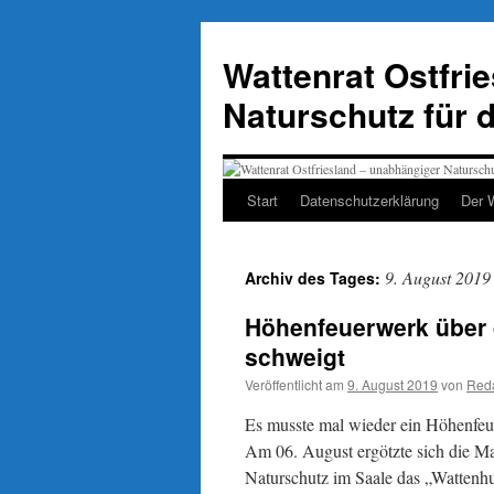
Zum
Inhalt
Wattenrat Ostfri
springen
Naturschutz für 
Start
Datenschutzerklärung
Der 
9. August 2019
Archiv des Tages:
Höhenfeuerwerk über 
schweigt
Veröffentlicht am
9. August 2019
von
Reda
Es musste mal wieder ein Höhenfeue
Am 06. August ergötzte sich die Ma
Naturschutz im Saale das „Wattenh