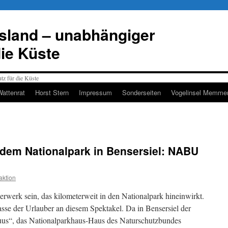
esland – unabhängiger
die Küste
Wattenrat
Horst Stern
Impressum
Sonderseiten
Vogelinsel Memmer
dem Nationalpark in Bensersiel: NABU
ktion
rwerk sein, das kilometerweit in den Nationalpark hineinwirkt.
sse der Urlauber an diesem Spektakel. Da in Bensersiel der
uus“, das Nationalparkhaus-Haus des Naturschutzbundes