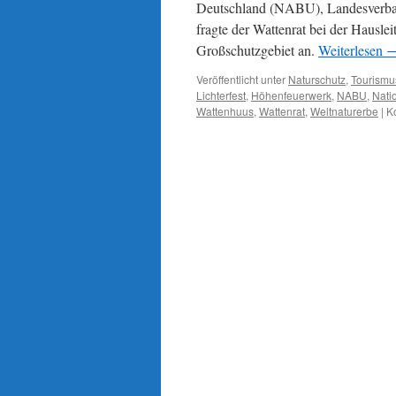
Deutschland (NABU), Landesverban
fragte der Wattenrat bei der Hausle
Großschutzgebiet an.
Weiterlesen
Veröffentlicht unter
Naturschutz
,
Tourismu
Lichterfest
,
Höhenfeuerwerk
,
NABU
,
Nati
Wattenhuus
,
Wattenrat
,
Weltnaturerbe
|
K