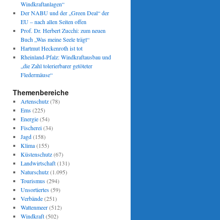
Windkraftanlagen“
Der NABU und der „Green Deal“ der
EU – nach allen Seiten offen
Prof. Dr. Herbert Zucchi: zum neuen
Buch „Was meine Seele trägt“
Hartmut Heckenroth ist tot
Rheinland-Pfalz: Windkraftausbau und
„die Zahl tolerierbarer getöteter
Fledermäuse“
Themenbereiche
Artenschutz
(78)
Ems
(225)
Energie
(54)
Fischerei
(34)
Jagd
(158)
Klima
(155)
Küstenschutz
(67)
Landwirtschaft
(131)
Naturschutz
(1.095)
Tourismus
(294)
Unsortiertes
(59)
Verbände
(251)
Wattenmeer
(512)
Windkraft
(502)