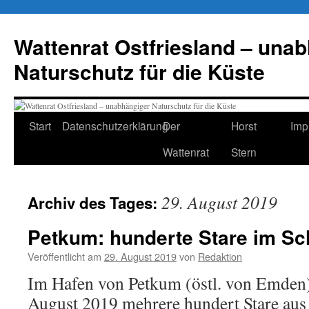
Zum
Inhalt
Wattenrat Ostfriesland – una
springen
Naturschutz für die Küste
Start
Datenschutzerklärung
Der
Horst
Imp
Wattenrat
Stern
29. August 2019
Archiv des Tages:
Petkum: hunderte Stare im Sc
Veröffentlicht am
29. August 2019
von
Redaktion
Im Hafen von Petkum (östl. von Emden
August 2019 mehrere hundert Stare aus