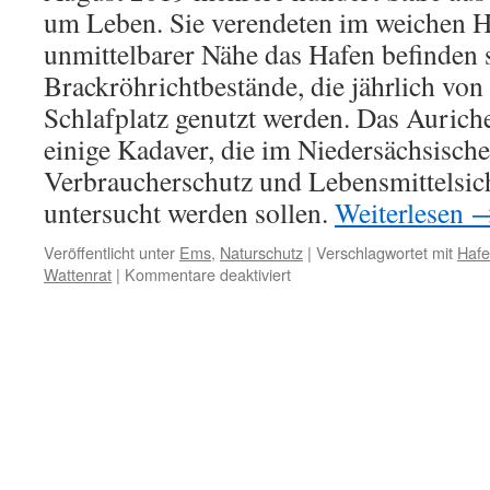
um Leben. Sie verendeten im weichen Ha
unmittelbarer Nähe das Hafen befinden 
Brackröhrichtbestände, die jährlich von 
Schlafplatz genutzt werden. Das Aurich
einige Kadaver, die im Niedersächsisch
Verbraucherschutz und Lebensmittelsi
untersucht werden sollen.
Weiterlesen
Veröffentlicht unter
Ems
,
Naturschutz
|
Verschlagwortet mit
Hafe
für
Wattenrat
|
Kommentare deaktiviert
Petkum:
hunderte
Stare
im
Schlick
verendet