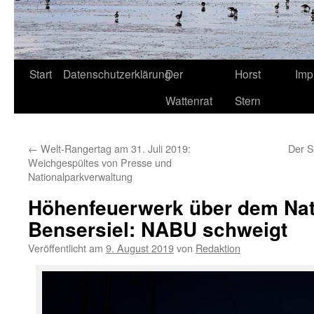
Start
Datenschutzerklärung
Der
Horst
Imp
Wattenrat
Stern
←
Welt-Rangertag am 31. Juli 2019:
Der S
Weichgespültes von Presse und
Nationalparkverwaltung
Höhenfeuerwerk über dem Nat
Bensersiel: NABU schweigt
Veröffentlicht am
9. August 2019
von
Redaktion