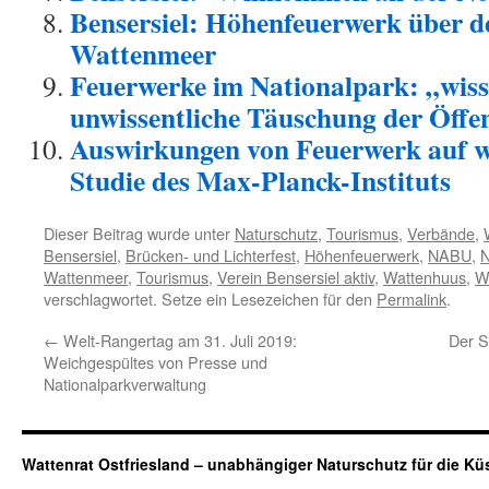
Bensersiel: Höhenfeuerwerk über 
Wattenmeer
Feuerwerke im Nationalpark: „wiss
unwissentliche Täuschung der Öffen
Auswirkungen von Feuerwerk auf w
Studie des Max-Planck-Instituts
Dieser Beitrag wurde unter
Naturschutz
,
Tourismus
,
Verbände
,
Bensersiel
,
Brücken- und Lichterfest
,
Höhenfeuerwerk
,
NABU
,
N
Wattenmeer
,
Tourismus
,
Verein Bensersiel aktiv
,
Wattenhuus
,
W
verschlagwortet. Setze ein Lesezeichen für den
Permalink
.
←
Welt-Rangertag am 31. Juli 2019:
Der S
Weichgespültes von Presse und
Nationalparkverwaltung
Wattenrat Ostfriesland – unabhängiger Naturschutz für die Kü