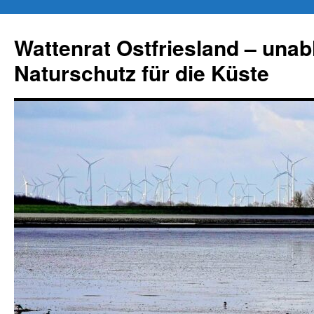
Zum
Inhalt
Wattenrat Ostfriesland – una
springen
Naturschutz für die Küste