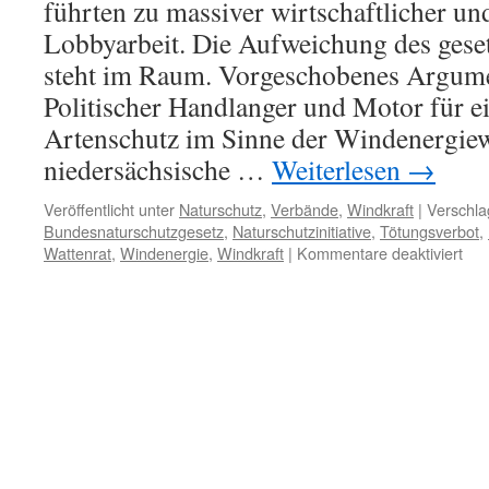
führten zu massiver wirtschaftlicher und
Lobbyarbeit. Die Aufweichung des gese
steht im Raum. Vorgeschobenes Argume
Politischer Handlanger und Motor für e
Artenschutz im Sinne der Windenergiewir
niedersächsische …
Weiterlesen
→
Veröffentlicht unter
Naturschutz
,
Verbände
,
Windkraft
|
Verschla
Bundesnaturschutzgesetz
,
Naturschutzinitiative
,
Tötungsverbot
,
für
Wattenrat
,
Windenergie
,
Windkraft
|
Kommentare deaktiviert
Win
`Nat
´
klag
erfo
Au
vo
art
Töt
rec