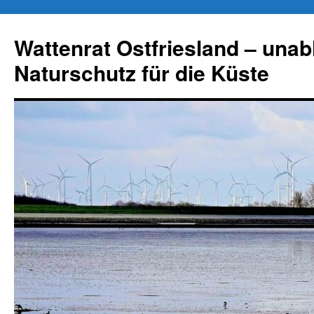
Zum
Inhalt
Wattenrat Ostfriesland – una
springen
Naturschutz für die Küste