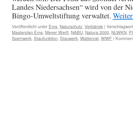
Landes Niedersachsen“ wird von der Ni
Bingo-Umweltstiftung verwaltet.
Weiter
Veröffentlicht unter
Ems
,
Naturschutz
,
Verbände
|
Verschlagwort
Masterplan Ems
,
Meyer Werft
,
NABU
,
Natura-2000
,
NLWKN
,
Pl
Sperrwerk
,
Staufunktion
,
Stauwerk
,
Wattenrat
,
WWF
|
Kommenta