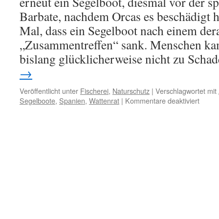
erneut ein Segelboot, diesmal vor der s
Barbate, nachdem Orcas es beschädigt hat
Mal, dass ein Segelboot nach einem der
„Zusammentreffen“ sank. Menschen kame
bislang glücklicherweise nicht zu Scha
→
Veröffentlicht unter
Fischerei
,
Naturschutz
|
Verschlagwortet mit
für
Segelboote
,
Spanien
,
Wattenrat
|
Kommentare deaktiviert
Iberis
Küste:
Zune
Orca-
Angrif
auf
Segel