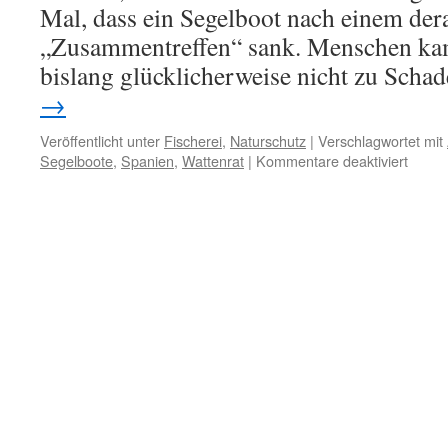
Mal, dass ein Segelboot nach einem der
„Zusammentreffen“ sank. Menschen kame
bislang glücklicherweise nicht zu Scha
→
Veröffentlicht unter
Fischerei
,
Naturschutz
|
Verschlagwortet mit
für
Segelboote
,
Spanien
,
Wattenrat
|
Kommentare deaktiviert
Iberis
Küste:
Zune
Orca-
Angrif
auf
Segel