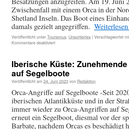
Besatzungen anzugreifen. Am 19. Juni 
Zwischenfall mit einem Orca in der Nor
Shetland Inseln. Das Boot eines Einhan
damals gezielt angegriffen.
Weiterlese
Veröffentlicht unter
Tourismus
,
Unsortiertes
|
Verschlagwortet mi
für
Kommentare deaktiviert
Spanien
und
Portugal:
Iberische Küste: Zunehmende 
Orcas
auf Segelboote
„spielen“
(?)
Veröffentlicht am
24. Juni 2023
von
Redaktion
Schiffe
versenken
Orca-Angriffe auf Segelboote -Seit 202
iberischen Atlantikküste und in der Stra
immer wieder zu Orca-Angriffen auf Se
erneut ein Segelboot, diesmal vor der s
Barbate, nachdem Orcas es beschädigt hat