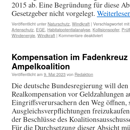
2015 ab. Eine Begründung für diese Ab
Gesetzgeber nicht vorgelegt.
Weiterlese
Veröffentlicht unter
Naturschutz
,
Windkraft
|
Verschlagwortet mit
Artenschutz
,
EGE
,
Habitatpotentialanalyse
,
Kollisionsopfer
,
Prüf
für
Windenergie
,
Windkraft
|
Kommentare deaktiviert
Der
Bundeswirtscha
und
Kompensation im Fadenkreuz 
der
Ampelkoalition
Artenschutz
Veröffentlicht am
9. Mai 2023
von
Redaktion
Die deutsche Bundesregierung will den
Realkompensation vor Geldzahlungen a
Eingriffsverursachern den Weg öffnen, 
Ausgleichsverpflichtungen freizukaufen.
der Beschlüsse des Koalitionsausschus
Für die Durchsetzung dieser Absicht mü