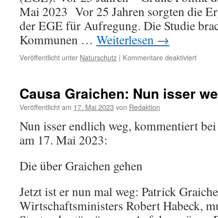
Mai 2023 Vor 25 Jahren sorgten die Erg
der EGE für Aufregung. Die Studie brac
Kommunen …
Weiterlesen
→
für
Veröffentlicht unter
Naturschutz
|
Kommentare deaktiviert
„Vor
25
Jahren
Causa Graichen: Nun isser we
–
Grüne
Veröffentlicht am
17. Mai 2023
von
Redaktion
Politik
Nun isser endlich weg, kommentiert bei
damal
und
am 17. Mai 2023:
heute“
Die über Graichen gehen
Jetzt ist er nun mal weg: Patrick Graiche
Wirtschaftsministers Robert Habeck, mu