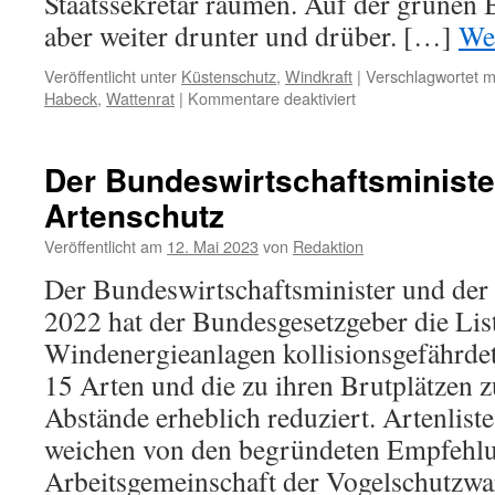
Staatssekretär räumen. Auf der grünen
aber weiter drunter und drüber. […]
We
Veröffentlicht unter
Küstenschutz
,
Windkraft
|
Verschlagwortet m
für
Habeck
,
Wattenrat
|
Kommentare deaktiviert
Causa
Graichen:
Nun
Der Bundeswirtschaftsministe
isser
Artenschutz
weg,
endlich…
Veröffentlicht am
12. Mai 2023
von
Redaktion
Der Bundeswirtschaftsminister und der
2022 hat der Bundesgesetzgeber die Lis
Windenergieanlagen kollisionsgefährde
15 Arten und die zu ihren Brutplätzen 
Abstände erheblich reduziert. Artenlist
weichen von den begründeten Empfehlu
Arbeitsgemeinschaft der Vogelschutzwa