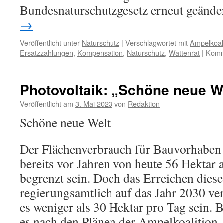
Bundesnaturschutzgesetz erneut geände
→
Veröffentlicht unter
Naturschutz
|
Verschlagwortet mit
Ampelkoali
Ersatzzahlungen
,
Kompensation
,
Naturschutz
,
Wattenrat
|
Komme
Photovoltaik: „Schöne neue W
Veröffentlicht am
3. Mai 2023
von
Redaktion
Schöne neue Welt
Der Flächenverbrauch für Bauvorhaben 
bereits vor Jahren von heute 56 Hektar 
begrenzt sein. Doch das Erreichen diese
regierungsamtlich auf das Jahr 2030 ve
es weniger als 30 Hektar pro Tag sein. 
es nach den Plänen der Ampelkoalition 