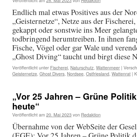
Veröffentlicht am
28. Mai 2023
von
Redaktion
Endlich mal etwas Positives aus der Nor
„Geisternetze“, Netze aus der Fischerei,
gekappt oder sonstwie ins Meer gelangt
todbringend herumtreiben. In ihnen fan
Fische, Vögel oder gar Wale und verende
„Ghost Diving“ taucht und birgt diese 
Veröffentlicht unter
Fischerei
,
Naturschutz
,
Wattenmeer
|
Versch
Geisternetze
,
Ghost Divers
,
Nordsee
,
Ostfriesland
,
Wattenrat
|
K
„Vor 25 Jahren – Grüne Politi
heute“
Veröffentlicht am
20. Mai 2023
von
Redaktion
Übernahme von der WebSeite der Gesel
(EGE): Vor 25 Jahren – Grüne Politik d