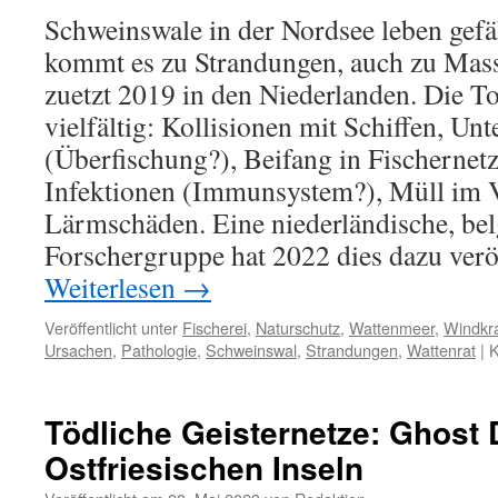
Schweinswale in der Nordsee leben gefä
kommt es zu Strandungen, auch zu Mas
zuetzt 2019 in den Niederlanden. Die T
vielfältig: Kollisionen mit Schiffen, Un
(Überfischung?), Beifang in Fischernetz
Infektionen (Immunsystem?), Müll im 
Lärmschäden. Eine niederländische, be
Forschergruppe hat 2022 dies dazu veröf
Weiterlesen
→
Veröffentlicht unter
Fischerei
,
Naturschutz
,
Wattenmeer
,
Windkra
Ursachen
,
Pathologie
,
Schweinswal
,
Strandungen
,
Wattenrat
|
K
Tödliche Geisternetze: Ghost 
Ostfriesischen Inseln