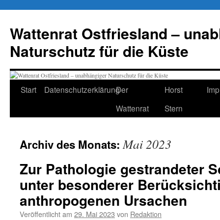
Zum
Inhalt
Wattenrat Ostfriesland – una
springen
Naturschutz für die Küste
Start
Datenschutzerklärung
Der
Horst
Imp
Wattenrat
Stern
Mai 2023
Archiv des Monats:
Zur Pathologie gestrandeter 
unter besonderer Berücksicht
anthropogenen Ursachen
Veröffentlicht am
29. Mai 2023
von
Redaktion