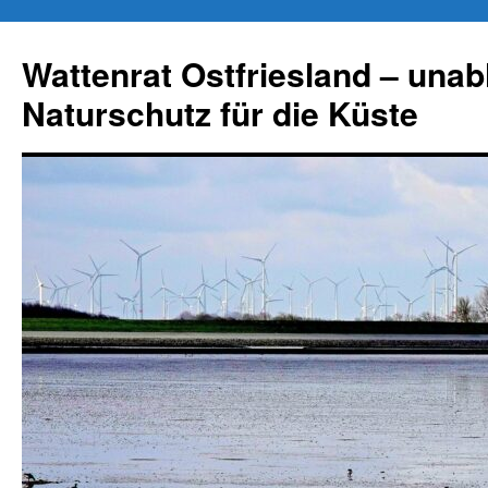
Zum
Inhalt
Wattenrat Ostfriesland – una
springen
Naturschutz für die Küste