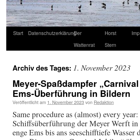
Start
Datenschutzerklärung
Der
Horst
Imp
Wattenrat
Stern
1. November 2023
Archiv des Tages:
Meyer-Spaßdampfer „Carnival 
Ems-Überführung in Bildern
Veröffentlicht am
1. November 2023
von
Redaktion
Same procedure as (almost) every year:
Schiffsüberführung der Meyer Werft in
enge Ems bis ans seeschifftiefe Wasser 