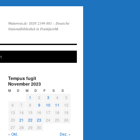
Wattenrat.de: ISSN 2199-881 – Deutsche
Nationalbibliothek in Frankfurt/M.
t
Tempus fugit
November 2023
M
D
M
D
F
S
S
1
2
3
4
5
6
7
8
9
10
11
12
13
14
15
16
17
18
19
20
21
22
23
24
25
26
27
28
29
30
« Okt.
Dez. »