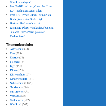
Windkraftanlagen“
Der NABU und der „Green Deal“ der
EU – nach allen Seiten offen
Prof. Dr. Herbert Zucchi: zum neuen
Buch „Was meine Seele trägt“
Hartmut Heckenroth ist tot
Rheinland-Pfalz: Windkraftausbau und
„die Zahl tolerierbarer getöteter
Fledermäuse“
Themenbereiche
Artenschutz
(78)
Ems
(225)
Energie
(54)
Fischerei
(34)
Jagd
(158)
Klima
(155)
Küstenschutz
(67)
Landwirtschaft
(131)
Naturschutz
(1.095)
Tourismus
(294)
Unsortiertes
(59)
Verbände
(251)
Wattenmeer
(512)
Windkraft
(502)