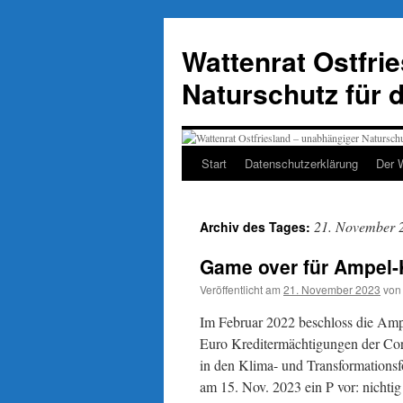
Zum
Inhalt
Wattenrat Ostfri
springen
Naturschutz für 
Start
Datenschutzerklärung
Der 
21. November 
Archiv des Tages:
Game over für Ampel-
Veröffentlicht am
21. November 2023
von
Im Februar 2022 beschloss die Amp
Euro Kreditermächtigungen der Cor
in den Klima- und Transformationsf
am 15. Nov. 2023 ein P vor: nichti