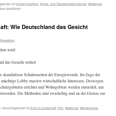
gwortet mit
Ampel-Koalition
,
Klima- und Transformationsfonds
,
Wattenrat
,
für
re deaktiviert
Game
over
für
aft: Wie Deutschland das Gesicht
Ampel-
Koalition
–
Redaktion
ausgewummst
lten wird:
d das Gesicht verliert
ie skandalösen Schattenseiten der Energiewende. Im Zuge der
ne mächtige Lobby massive wirtschaftliche Interessen. Deswegen
chutzgebieten errichtet und Wohngebiete werden entsiedelt, um
szuwerden. Die Methoden sind zwielichtig und an der Grenze zur
|
Verschlagwortet mit
End of Landschaft
,
Film
,
Wattenrat
,
Windenergie
,