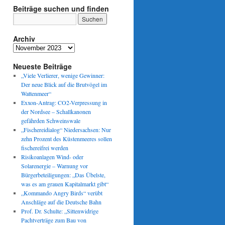
Beiträge suchen und finden
Archiv
Archiv
Neueste Beiträge
„Viele Verlierer, wenige Gewinner:
Der neue Blick auf die Brutvögel im
Wattenmeer“
Exxon-Antrag: CO2-Verpressung in
der Nordsee – Schallkanonen
gefährden Schweinswale
„Fischereidialog“ Niedersachsen: Nur
zehn Prozent des Küstenmeeres sollen
fischereifrei werden
Risikoanlagen Wind- oder
Solarenergie – Warnung vor
Bürgerbeteiligungen: „Das Übelste,
was es am grauen Kapitalmarkt gibt“
„Kommando Angry Birds“ verübt
Anschläge auf die Deutsche Bahn
Prof. Dr. Schulte: „Sittenwidrige
Pachtverträge zum Bau von