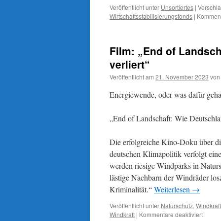
Veröffentlicht unter
Unsortiertes
|
Verschla
Wirtschaftsstabilisierungsfonds
|
Kommenta
Film: „End of Landsch
verliert“
Veröffentlicht am
21. November 2023
von
Energiewende, oder was dafür geha
„End of Landschaft: Wie Deutschlan
Die erfolgreiche Kino-Doku über d
deutschen Klimapolitik verfolgt ei
werden riesige Windparks in Naturs
lästige Nachbarn der Windräder lo
Kriminalität.“
Weiterlesen
→
Veröffentlicht unter
Naturschutz
,
Windkraft
für
Windkraft
|
Kommentare deaktiviert