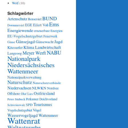
Wolf
(10)
Schlagwörter
BUND
Artenschutz
Bensersiel
Ems
Eilert Voß
EGE
Dornumersiel
Energiewende
erneuerbare Energien
EU-Vogelschutzgebiet
Feuerwerk
Gänsejagd
Jagd
Gänsewacht
Gänse
Klima
Landwirtschaft
Kitesurfer
NABU
Meyer Werft
Langeoog
Nationalpark
Niedersächsisches
Wattenmeer
Nationalparkverwaltung
Naturschutz
Naturschutzverbände
Niedersachsen
NLWKN
Nordsee
Ostfriesland
Offshore
Olaf Lies
Petkumer Deichvorland
Peter Südbeck
Tourismus
SPD
Schweinswale
Vögel
Vogelschutzgebiet
Wasservogeljagd
Wattenmeer
Wattenrat
Weltnaturerbe