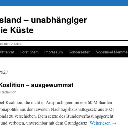
esland – unabhängiger
die Küste
Wattenrat
Horst Stern
Impressum
Sonderseiten
Vogelinsel Memmer
2023
Koalition – ausgewummst
Redaktion
el-Koalition, die nicht in Anspruch genommene 60 Milliarden
onapolitik aus dem zweiten Nachtragshaushaltsgesetz aus 2021
onds zu verschieben. Dem setzte des Bundesverfassungsgericht
g und verboten, unvereinbar mit dem Grundgesetz!
Weiterlesen
→