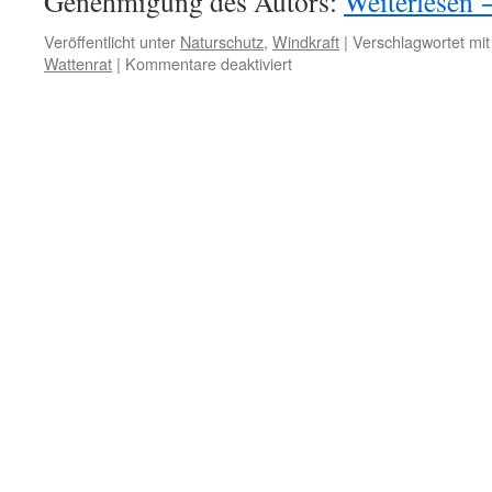
Genehmigung des Autors:
Weiterlesen
Veröffentlicht unter
Naturschutz
,
Windkraft
|
Verschlagwortet mit
für
Wattenrat
|
Kommentare deaktiviert
Herbert
Zucchi:
„Grüner
Strom“