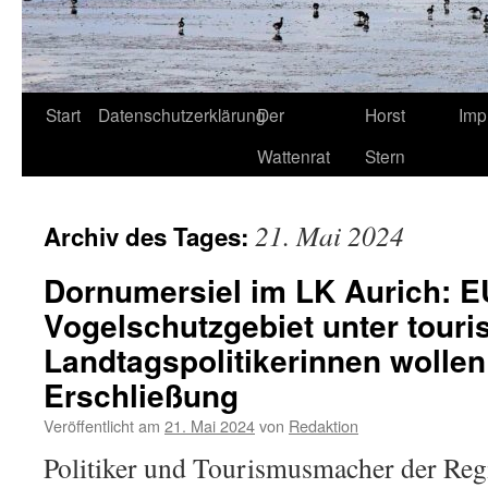
Start
Datenschutzerklärung
Der
Horst
Imp
Wattenrat
Stern
21. Mai 2024
Archiv des Tages:
Dornumersiel im LK Aurich: E
Vogelschutzgebiet unter touri
Landtagspolitikerinnen wollen
Erschließung
Veröffentlicht am
21. Mai 2024
von
Redaktion
Politiker und Tourismusmacher der Regio