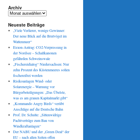
Archiv
Archiv
Neueste Beiträge
„Viele Verlierer, wenige Gewinner:
Der neue Blick auf die Brutvögel im
Wattenmeer“
Exxon-Antrag: CO2-Verpressung in
der Nordsee – Schallkanonen
gefährden Schweinswale
„Fischereidialog“ Niedersachsen: Nur
zehn Prozent des Küstenmeeres sollen
fischereifrei werden
Risikoanlagen Wind- oder
Solarenergie – Warnung vor
Bürgerbeteiligungen: „Das Übelste,
was es am grauen Kapitalmarkt gibt“
„Kommando Angry Birds“ verübt
Anschläge auf die Deutsche Bahn
Prof. Dr. Schulte: „Sittenwidrige
Pachtverträge zum Bau von
Windkraftanlagen“
Der NABU und der „Green Deal“ der
EU – nach allen Seiten offen