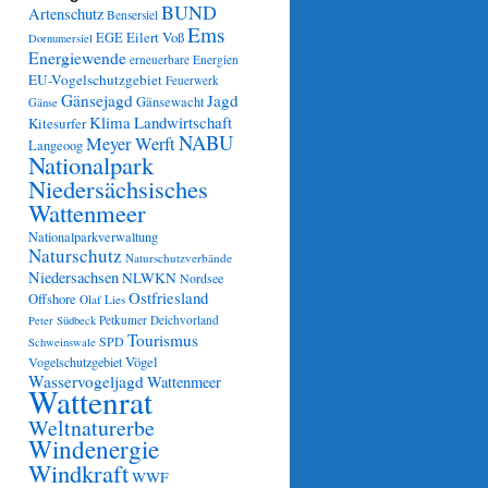
BUND
Artenschutz
Bensersiel
Ems
Eilert Voß
EGE
Dornumersiel
Energiewende
erneuerbare Energien
EU-Vogelschutzgebiet
Feuerwerk
Gänsejagd
Jagd
Gänsewacht
Gänse
Klima
Landwirtschaft
Kitesurfer
NABU
Meyer Werft
Langeoog
Nationalpark
Niedersächsisches
Wattenmeer
Nationalparkverwaltung
Naturschutz
Naturschutzverbände
Niedersachsen
NLWKN
Nordsee
Ostfriesland
Offshore
Olaf Lies
Petkumer Deichvorland
Peter Südbeck
Tourismus
SPD
Schweinswale
Vögel
Vogelschutzgebiet
Wasservogeljagd
Wattenmeer
Wattenrat
Weltnaturerbe
Windenergie
Windkraft
WWF