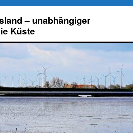
esland – unabhängiger
die Küste