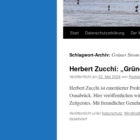
Start
Datenschutzerklärung
Der 
Grüner Strom
Schlagwort-Archiv:
Herbert Zucchi: „Grün
Veröffentlicht am
22. Mai 2024
von
Redak
Herbert Zucchi ist emeritierter Pro
Osnabrück. Hier veröffentlichen wi
Zeitgeistes. Mit freundlicher Gene
Veröffentlicht unter
Naturschutz
,
Windkraft
für
deaktiviert
Herbert
Zucchi:
„Grüner