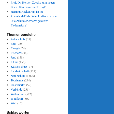
Prof. Dr. Herbert Zucchi: zum neuen
Buch „Was meine Seele trägt“
Hartmut Heckenroth ist tot
Rheinland-Pfalz: Windkraftausbau und
„die Zahl tolerierbarer getöteter
Fledermäuse“
Themenbereiche
Artenschutz
(78)
Ems
(225)
Energie
(54)
Fischerei
(34)
Jagd
(158)
Klima
(155)
Küstenschutz
(67)
Landwirtschaft
(131)
Naturschutz
(1.095)
Tourismus
(294)
Unsortiertes
(59)
Verbände
(251)
Wattenmeer
(512)
Windkraft
(502)
Wolf
(10)
Schlagwörter