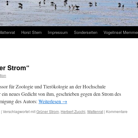
Wattenrat
Horst Stern
Impressum
Sonderseiten
Vogelinsel Memmer
er Strom“
tion
fessor für Zoologie und Tierökologie an der Hochschule
r ein neues Gedicht von ihm, geschrieben gegen den Strom des
hmigung des Autors:
Weiterlesen
→
|
Verschlagwortet mit
Grüner Strom
,
Herbert Zucchi
,
Wattenrat
|
Kommentare