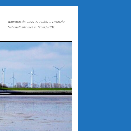
Wattenrat.de: ISSN 2199-881 – Deutsche
Nationalbibliothek in Frankfurt/M.