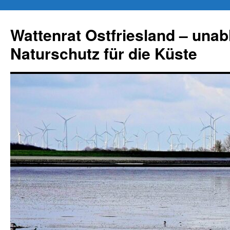
Zum
Inhalt
Wattenrat Ostfriesland – una
springen
Naturschutz für die Küste