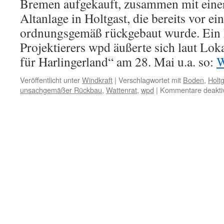
Bremen aufgekauft, zusammen mit eine
Altanlage in Holtgast, die bereits vor ein
ordnungsgemäß rückgebaut wurde. Ein M
Projektierers wpd äußerte sich laut Lok
für Harlingerland“ am 28. Mai u.a. so:
W
Veröffentlicht unter
Windkraft
|
Verschlagwortet mit
Boden
,
Holt
unsachgemäßer Rückbau
,
Wattenrat
,
wpd
|
Kommentare deaktiv