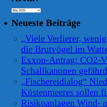
Archiv
Neueste Beiträge
„Viele Verlierer, weni
die Brutvögel im Watt
Exxon-Antrag: CO2-Ve
Schallkanonen gefähr
„Fischereidialog“ Nie
Küstenmeeres sollen fi
Risikoanlagen Wind- o