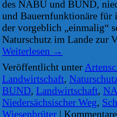
des NABU und BUND, niede
und Bauernfunktionäre für 
der vorgeblich „einmalig“ 
Naturschutz im Lande zur Ve
Weiterlesen
→
Veröffentlicht unter
Artensc
Landwirtschaft
,
Naturschut
BUND
,
Landwirtschaft
,
N
Niedersächsischer Weg
,
Sch
Wiesenbrüter
|
Kommentare 