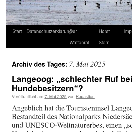
Start
Datenschutzerklärung
Der
Horst
Imp
Wattenrat
Stern
7. Mai 2025
Archiv des Tages:
Langeoog: „schlechter Ruf be
Hundebesitzern“?
Veröffentlicht am
7. Mai 2025
von
Redaktion
Angeblich hat die Touristeninsel Lange
Bestandteil des Nationalparks Niedersä
und UNESCO-Weltnaturerbes, einen „sc