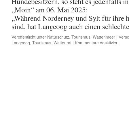
Hundebesitzern, so steht es jedenfalls i
„Moin“ am 06. Mai 2025:
„Während Norderney und Sylt für ihre 
sind, hat Langeoog auch einen schlecht
Veröffentlicht unter
Naturschutz
,
Tourismus
,
Wattenmeer
|
Versc
für
Langeoog
,
Tourismus
,
Wattenrat
|
Kommentare deaktiviert
Lang
„schl
Ruf
bei
Hunde