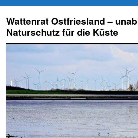
Zum
Inhalt
Wattenrat Ostfriesland – una
springen
Naturschutz für die Küste