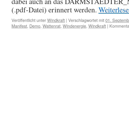
dabei auch an das DARMSTAEDTER_
(.pdf-Datei) erinnert werden.
Weiterles
Veröffentlicht unter
Windkraft
|
Verschlagwortet mit
01. Septemb
Manifest
,
Demo
,
Wattenrat
,
Windenergie
,
Windkraft
|
Kommentar