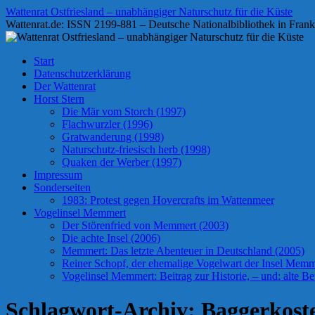
Zum
Wattenrat Ostfriesland – unabhängiger Naturschutz für die Küste
Inhalt
Wattenrat.de: ISSN 2199-881 – Deutsche Nationalbibliothek in Frank
springen
Start
Datenschutzerklärung
Der Wattenrat
Horst Stern
Die Mär vom Storch (1997)
Flachwurzler (1996)
Gratwanderung (1998)
Naturschutz-friesisch herb (1998)
Quaken der Werber (1997)
Impressum
Sonderseiten
1983: Protest gegen Hovercrafts im Wattenmeer
Vogelinsel Memmert
Der Störenfried von Memmert (2003)
Die achte Insel (2006)
Memmert: Das letzte Abenteuer in Deutschland (2005)
Reiner Schopf, der ehemalige Vogelwart der Insel Memmer
Vogelinsel Memmert: Beitrag zur Historie, – und: alte Bet
Schlagwort-Archiv:
Baggerkost