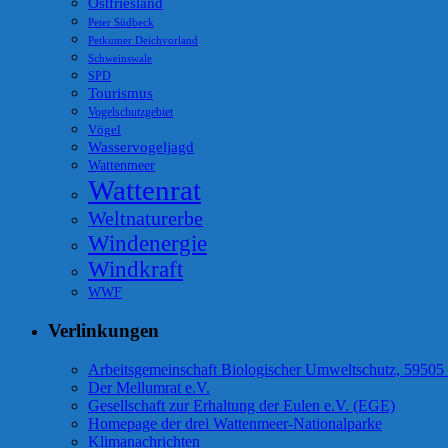
Ostfriesland
Peter Südbeck
Petkumer Deichvorland
Schweinswale
SPD
Tourismus
Vogelschutzgebiet
Vögel
Wasservogeljagd
Wattenmeer
Wattenrat
Weltnaturerbe
Windenergie
Windkraft
WWF
Verlinkungen
Arbeitsgemeinschaft Biologischer Umweltschutz, 59505
Der Mellumrat e.V.
Gesellschaft zur Erhaltung der Eulen e.V. (EGE)
Homepage der drei Wattenmeer-Nationalparke
Klimanachrichten