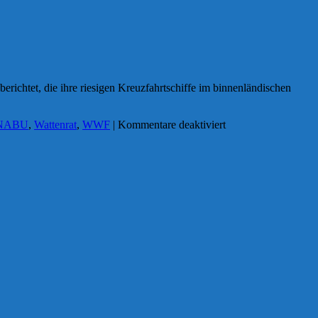
richtet, die ihre riesigen Kreuzfahrtschiffe im binnenländischen
für
NABU
,
Wattenrat
,
WWF
|
Kommentare deaktiviert
„Problemfluss
Ems“:
enorme
Baggerkosten,
dpa-
Bericht