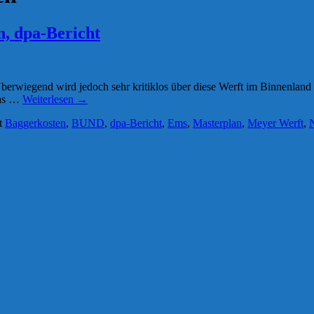
, dpa-Bericht
rwiegend wird jedoch sehr kritiklos über diese Werft im Binnenland be
das …
Weiterlesen
→
t
Baggerkosten
,
BUND
,
dpa-Bericht
,
Ems
,
Masterplan
,
Meyer Werft
,