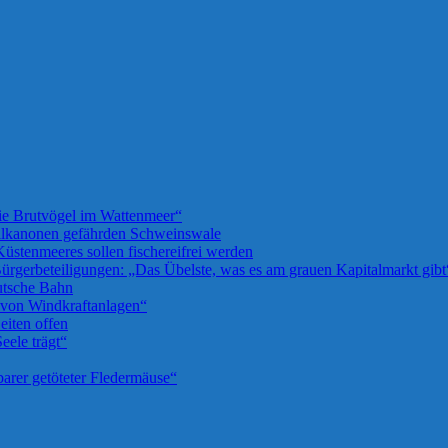
die Brutvögel im Wattenmeer“
llkanonen gefährden Schweinswale
üstenmeeres sollen fischereifrei werden
rgerbeteiligungen: „Das Übelste, was es am grauen Kapitalmarkt gibt
utsche Bahn
u von Windkraftanlagen“
iten offen
eele trägt“
barer getöteter Fledermäuse“