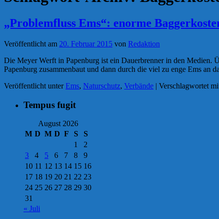
„Problemfluss Ems“: enorme Baggerkosten
Veröffentlicht am
20. Februar 2015
von
Redaktion
Die Meyer Werft in Papenburg ist ein Dauerbrenner in den Medien. Übe
Papenburg zusammenbaut und dann durch die viel zu enge Ems an 
Veröffentlicht unter
Ems
,
Naturschutz
,
Verbände
|
Verschlagwortet mi
Tempus fugit
August 2026
M
D
M
D
F
S
S
1
2
3
4
5
6
7
8
9
10
11
12
13
14
15
16
17
18
19
20
21
22
23
24
25
26
27
28
29
30
31
« Juli