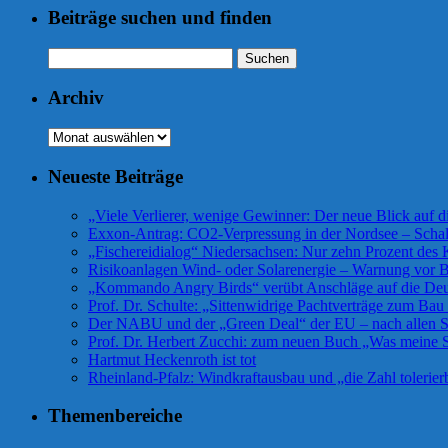
Beiträge suchen und finden
Suchen
nach:
Archiv
Archiv
Neueste Beiträge
„Viele Verlierer, wenige Gewinner: Der neue Blick auf 
Exxon-Antrag: CO2-Verpressung in der Nordsee – Scha
„Fischereidialog“ Niedersachsen: Nur zehn Prozent des K
Risikoanlagen Wind- oder Solarenergie – Warnung vor Bü
„Kommando Angry Birds“ verübt Anschläge auf die De
Prof. Dr. Schulte: „Sittenwidrige Pachtverträge zum Ba
Der NABU und der „Green Deal“ der EU – nach allen Se
Prof. Dr. Herbert Zucchi: zum neuen Buch „Was meine S
Hartmut Heckenroth ist tot
Rheinland-Pfalz: Windkraftausbau und „die Zahl tolerier
Themenbereiche