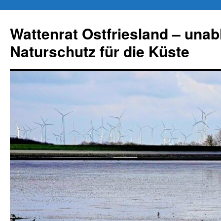
Zum
Inhalt
Wattenrat Ostfriesland – una
springen
Naturschutz für die Küste