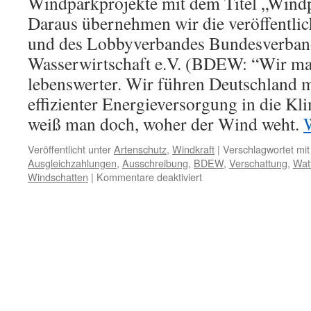
Windparkprojekte mit dem Titel „Windp
Daraus übernehmen wir die veröffentli
und des Lobbyverbandes Bundesverband
Wasserwirtschaft e.V. (BDEW: “Wir m
lebenswerter. Wir führen Deutschland m
effizienter Energieversorgung in die Kl
weiß man doch, woher der Wind weht.
Veröffentlicht unter
Artenschutz
,
Windkraft
|
Verschlagwortet mit
Ausgleichzahlungen
,
Ausschreibung
,
BDEW
,
Verschattung
,
Wat
für
Windschatten
|
Kommentare deaktiviert
Schleppende
Ausschreibung
neuer
Offshore-
Windparkprojekte
–
Investoren
zurückhaltend