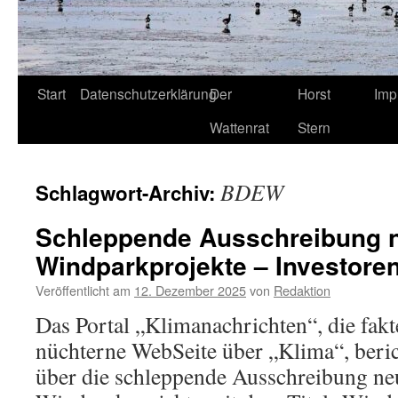
Start
Datenschutzerklärung
Der
Horst
Imp
Wattenrat
Stern
BDEW
Schlagwort-Archiv:
Schleppende Ausschreibung n
Windparkprojekte – Investore
Veröffentlicht am
12. Dezember 2025
von
Redaktion
Das Portal „Klimanachrichten“, die fakt
nüchterne WebSeite über „Klima“, beri
über die schleppende Ausschreibung ne