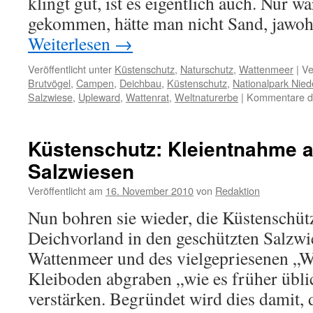
klingt gut, ist es eigentlich auch. Nur w
gekommen, hätte man nicht Sand, jawoh
Weiterlesen
→
Veröffentlicht unter
Küstenschutz
,
Naturschutz
,
Wattenmeer
|
Ve
Brutvögel
,
Campen
,
Deichbau
,
Küstenschutz
,
Nationalpark Nie
Salzwiese
,
Upleward
,
Wattenrat
,
Weltnaturerbe
|
Kommentare de
Küstenschutz: Kleientnahme 
Salzwiesen
Veröffentlicht am
16. November 2010
von
Redaktion
Nun bohren sie wieder, die Küstenschüt
Deichvorland in den geschützten Salzwi
Wattenmeer und des vielgepriesenen „W
Kleiboden abgraben „wie es früher übli
verstärken. Begründet wird dies damit, 