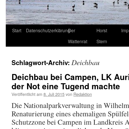
Start
Datenschutzerklärung
Der
Horst
Imp
Wattenrat
Stern
Deichbau
Schlagwort-Archiv:
Deichbau bei Campen, LK Aur
der Not eine Tugend machte
Veröffentlicht am
8. Juli 2015
von
Redaktion
Die Nationalparkverwaltung in Wilhelms
Renaturierung eines ehemaligen Spülfeld
Schutzzone bei Campen im Landkreis A