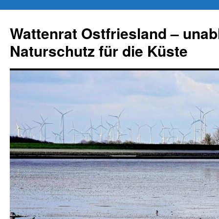
Zum
Inhalt
Wattenrat Ostfriesland – una
springen
Naturschutz für die Küste