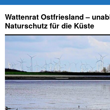
Zum
Inhalt
Wattenrat Ostfriesland – una
springen
Naturschutz für die Küste