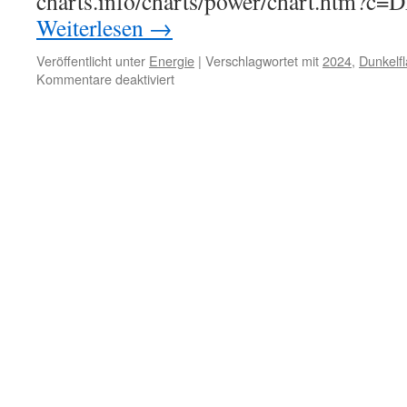
charts.info/charts/power/chart.htm?c
Weiterlesen
→
Veröffentlicht unter
Energie
|
Verschlagwortet mit
2024
,
Dunkelfl
für
Kommentare deaktiviert
Dunkelflaute
in
der
52.
Kalenderwoche
2024