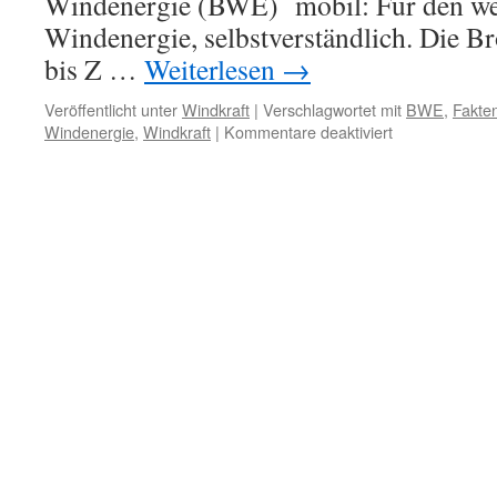
Windenergie (BWE) mobil: Für den we
Windenergie, selbstverständlich. Die 
bis Z …
Weiterlesen
→
Veröffentlicht unter
Windkraft
|
Verschlagwortet mit
BWE
,
Fakten
für
Windenergie
,
Windkraft
|
Kommentare deaktiviert
Bundesverban
Windenergie:
Propaganda
fürs
Betreiberport