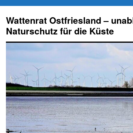
Zum
Inhalt
Wattenrat Ostfriesland – una
springen
Naturschutz für die Küste