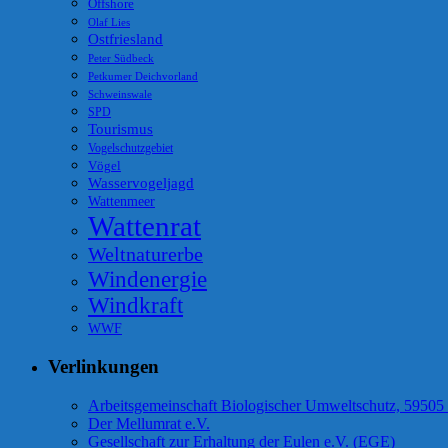
Offshore
Olaf Lies
Ostfriesland
Peter Südbeck
Petkumer Deichvorland
Schweinswale
SPD
Tourismus
Vogelschutzgebiet
Vögel
Wasservogeljagd
Wattenmeer
Wattenrat
Weltnaturerbe
Windenergie
Windkraft
WWF
Verlinkungen
Arbeitsgemeinschaft Biologischer Umweltschutz, 59505
Der Mellumrat e.V.
Gesellschaft zur Erhaltung der Eulen e.V. (EGE)