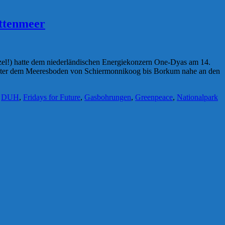
attenmeer
zel!) hatte dem niederländischen Energiekonzern One-Dyas am 14.
s unter dem Meeresboden von Schiermonnikoog bis Borkum nahe an den
,
DUH
,
Fridays for Future
,
Gasbohrungen
,
Greenpeace
,
Nationalpark
ches