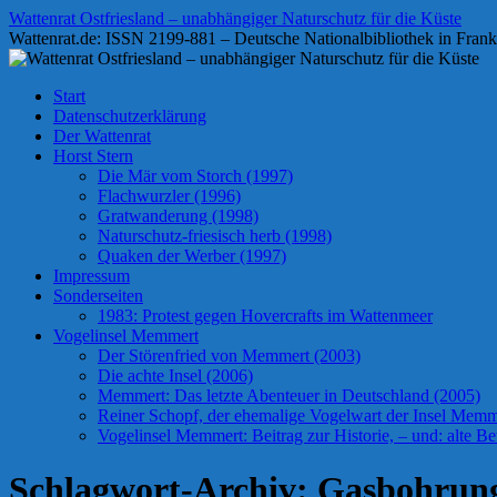
Zum
Wattenrat Ostfriesland – unabhängiger Naturschutz für die Küste
Inhalt
Wattenrat.de: ISSN 2199-881 – Deutsche Nationalbibliothek in Frank
springen
Start
Datenschutzerklärung
Der Wattenrat
Horst Stern
Die Mär vom Storch (1997)
Flachwurzler (1996)
Gratwanderung (1998)
Naturschutz-friesisch herb (1998)
Quaken der Werber (1997)
Impressum
Sonderseiten
1983: Protest gegen Hovercrafts im Wattenmeer
Vogelinsel Memmert
Der Störenfried von Memmert (2003)
Die achte Insel (2006)
Memmert: Das letzte Abenteuer in Deutschland (2005)
Reiner Schopf, der ehemalige Vogelwart der Insel Memmer
Vogelinsel Memmert: Beitrag zur Historie, – und: alte Bet
Schlagwort-Archiv:
Gasbohrun