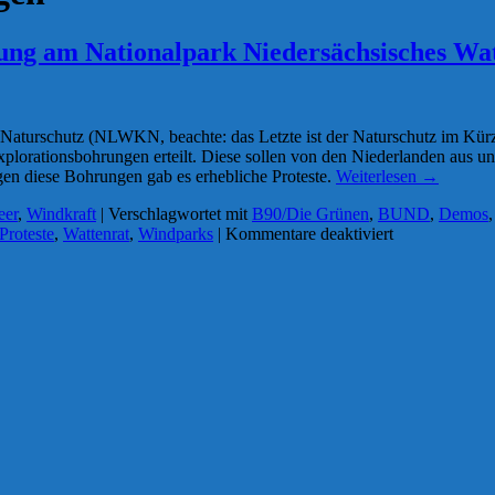
ung am Nationalpark Niedersächsisches W
 Naturschutz (NLWKN, beachte: das Letzte ist der Naturschutz im Kür
Explorationsbohrungen erteilt. Diese sollen von den Niederlanden au
en diese Bohrungen gab es erhebliche Proteste.
Weiterlesen
→
eer
,
Windkraft
|
Verschlagwortet mit
B90/Die Grünen
,
BUND
,
Demos
für
Proteste
,
Wattenrat
,
Windparks
|
Kommentare deaktiviert
Die
Doppelmoral:
Proteste
gegen
Gasbohrung
am
Nationalpark
Niedersächsis
Wattenmeer