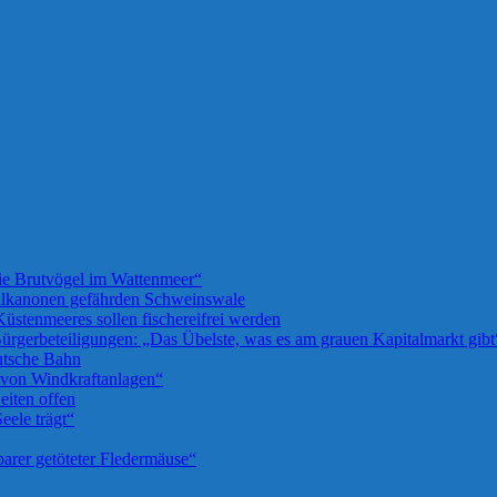
die Brutvögel im Wattenmeer“
llkanonen gefährden Schweinswale
üstenmeeres sollen fischereifrei werden
rgerbeteiligungen: „Das Übelste, was es am grauen Kapitalmarkt gibt
utsche Bahn
u von Windkraftanlagen“
iten offen
eele trägt“
barer getöteter Fledermäuse“