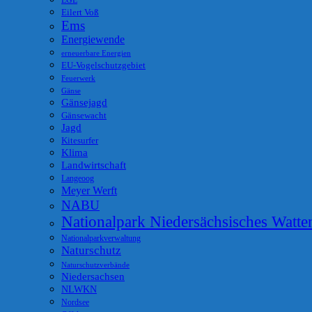
EGE
Eilert Voß
Ems
Energiewende
erneuerbare Energien
EU-Vogelschutzgebiet
Feuerwerk
Gänse
Gänsejagd
Gänsewacht
Jagd
Kitesurfer
Klima
Landwirtschaft
Langeoog
Meyer Werft
NABU
Nationalpark Niedersächsisches Watt
Nationalparkverwaltung
Naturschutz
Naturschutzverbände
Niedersachsen
NLWKN
Nordsee