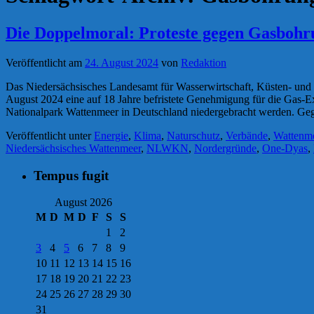
Die Doppelmoral: Proteste gegen Gasbohr
Veröffentlicht am
24. August 2024
von
Redaktion
Das Niedersächsisches Landesamt für Wasserwirtschaft, Küsten- und
August 2024 eine auf 18 Jahre befristete Genehmigung für die Gas-
Nationalpark Wattenmeer in Deutschland niedergebracht werden. Geg
Veröffentlicht unter
Energie
,
Klima
,
Naturschutz
,
Verbände
,
Wattenm
Niedersächsisches Wattenmeer
,
NLWKN
,
Nordergründe
,
One-Dyas
,
Tempus fugit
August 2026
M
D
M
D
F
S
S
1
2
3
4
5
6
7
8
9
10
11
12
13
14
15
16
17
18
19
20
21
22
23
24
25
26
27
28
29
30
31