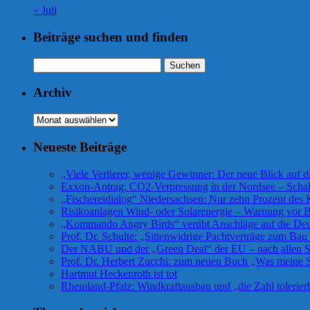
« Juli
Beiträge suchen und finden
Suchen
nach:
Archiv
Archiv
Neueste Beiträge
„Viele Verlierer, wenige Gewinner: Der neue Blick auf 
Exxon-Antrag: CO2-Verpressung in der Nordsee – Scha
„Fischereidialog“ Niedersachsen: Nur zehn Prozent des K
Risikoanlagen Wind- oder Solarenergie – Warnung vor Bü
„Kommando Angry Birds“ verübt Anschläge auf die De
Prof. Dr. Schulte: „Sittenwidrige Pachtverträge zum Ba
Der NABU und der „Green Deal“ der EU – nach allen Se
Prof. Dr. Herbert Zucchi: zum neuen Buch „Was meine S
Hartmut Heckenroth ist tot
Rheinland-Pfalz: Windkraftausbau und „die Zahl tolerier