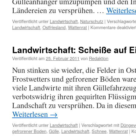
Gülleanhänger umzupumpen und den Inh
Ländereien zu versprühen. …
Weiterle
Veröffentlicht unter
Landwirtschaft
,
Naturschutz
|
Verschlagworte
Landwirtschaft
,
Ostfriesland
,
Wattenrat
|
Kommentare deaktivier
Landwirtschaft: Scheiße auf E
Veröffentlicht am
25. Februar 2011
von
Redaktion
Nun stinken sie wieder, die Felder in Os
Frostwetters und gefrorener Böden ware
viele Landwirte mit ihren Güllefahrzeu
verbotswidrig ihren gequirlten Flüssigm
Landschaft zu versprühen. Da in dies
Weiterlesen
→
Veröffentlicht unter
Landwirtschaft
|
Verschlagwortet mit
Düngev
gefrorener Boden
,
Gülle
,
Landwirtschaft
,
Schnee
,
Wattenrat
|
Ko