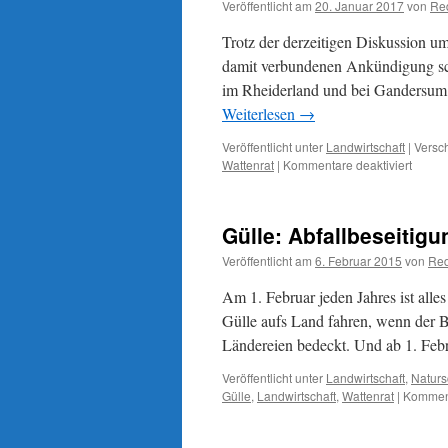
Veröffentlicht am
20. Januar 2017
von
Re
Trotz der derzeitigen Diskussion u
damit verbundenen Ankündigung sc
im Rheiderland und bei Gandersum 
Weiterlesen
→
Veröffentlicht unter
Landwirtschaft
|
Versch
für
Wattenrat
|
Kommentare deaktiviert
Güllea
auf
gefror
Gülle: Abfallbeseitigu
Böden
verbot
Veröffentlicht am
6. Februar 2015
von
Red
aber
scheiß
Am 1. Februar jeden Jahres ist all
Gülle aufs Land fahren, wenn der B
Ländereien bedeckt. Und ab 1. Feb
Veröffentlicht unter
Landwirtschaft
,
Naturs
Gülle
,
Landwirtschaft
,
Wattenrat
|
Komment