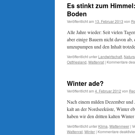
Es stinkt zum Himmel
Boden
Veröffentlicht am
13. Februar 2013
von
Re
Alle Jahre wieder: Seit vielen Tagen
aber einige Bauern nicht davon ab, 
umzupumpen und den Inhalt trotzd
Veröffentlicht unter
Landwirtschaft
,
Naturs
Ostfriesland
,
Wattenrat
|
Kommentare deakt
Winter ade?
Veröffentlicht am
4. Februar 2012
von
Red
Nach einem milden Dezember und Ja
kalt an der Nordseeküste, Winter eb
haben wir den dritten kalten Winte
Veröffentlicht unter
Klima
,
Wattenmeer
|
V
Wattenrat
,
Winter
|
Kommentare deaktivier