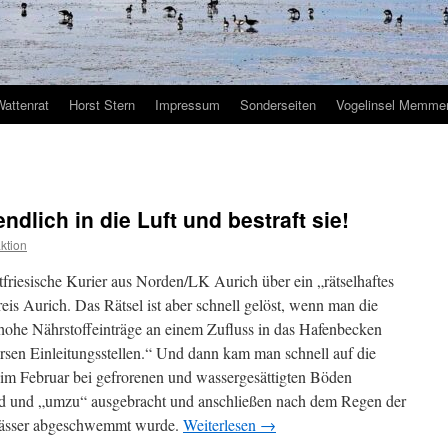
Wattenrat
Horst Stern
Impressum
Sonderseiten
Vogelinsel Memmer
ndlich in die Luft und bestraft sie!
ktion
friesische Kurier aus Norden/LK Aurich über ein „rätselhaftes
is Aurich. Das Rätsel ist aber schnell gelöst, wenn man die
n hohe Nährstoffeinträge an einem Zufluss in das Hafenbecken
ersen Einleitungsstellen.“ Und dann kam man schnell auf die
e im Februar bei gefrorenen und wassergesättigten Böden
and und „umzu“ ausgebracht und anschließen nach dem Regen der
ewässer abgeschwemmt wurde.
Weiterlesen
→