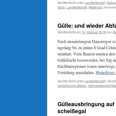
Veröffentlicht unter
Landwirtschaft
,
Naturs
Gülle
,
Landwirtschaft
,
Wattenrat
|
Komment
Gülle: und wieder Abfa
Veröffentlicht am
10. Februar 2018
von
Re
Nach monatelangem Dauerregen schi
tagelang bis zu minus 8 Grad Cels
steinhart. Viele Bauern nutzten de
Güllefracht loszuwerden, bei Tag u
Nachbarregionen waren unterwegs, 
Verteilung umzuladen.
Weiterlesen
Veröffentlicht unter
Landwirtschaft
|
Versch
hartgefrorene Böden
,
Nährstoffbericht N
Gülleausbringung auf
scheißegal