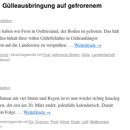
bei
: Gülleausbringung auf gefrorenem
Frost
daktion
 haben wir Frost in Ostfriesland, der Boden ist gefroren. Das hält
den Inhalt ihrer vollen Güllebehälter in Gülleanhänger
em auf die Ländereien zu versprühen. …
Weiterlesen
→
chutz
|
Verschlagwortet mit
Frost
,
gefrorener Boden
,
Gülle
,
Landwirtschaft
,
für
iviert
Es
stinkt
zum
Himmel:
Gülleausbringung
aktion
auf
gefrorenem
nuar mit viel Sturm und Regen ist es nun wieder richtig knackig
Boden
en, der erst am 20. März endet, jedenfalls kalendarisch. Damit
r in Folge. …
Weiterlesen
→
erschlagwortet mit
Eis
,
Enercon
,
Frost
,
Klima
,
Küste
,
Latif
,
Wattenmeer
,
für
t