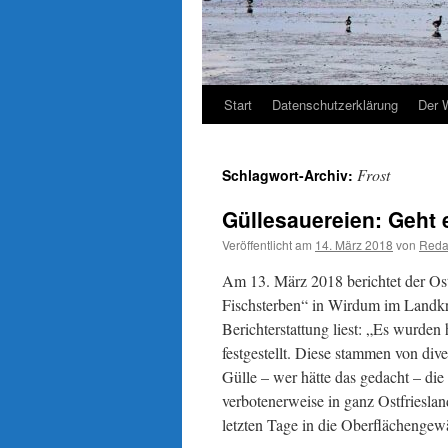
Start
Datenschutzerklärung
Der 
Frost
Schlagwort-Archiv:
Güllesauereien: Geht e
Veröffentlicht am
14. März 2018
von
Reda
Am 13. März 2018 berichtet der Ost
Fischsterben“ in Wirdum im Landkre
Berichterstattung liest: „Es wurde
festgestellt. Diese stammen von div
Gülle – wer hätte das gedacht – di
verbotenerweise in ganz Ostfriesl
letzten Tage in die Oberflächeng