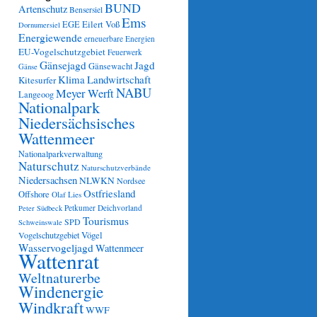
BUND
Artenschutz
Bensersiel
Ems
Eilert Voß
EGE
Dornumersiel
Energiewende
erneuerbare Energien
EU-Vogelschutzgebiet
Feuerwerk
Gänsejagd
Jagd
Gänsewacht
Gänse
Klima
Landwirtschaft
Kitesurfer
NABU
Meyer Werft
Langeoog
Nationalpark
Niedersächsisches
Wattenmeer
Nationalparkverwaltung
Naturschutz
Naturschutzverbände
Niedersachsen
NLWKN
Nordsee
Ostfriesland
Offshore
Olaf Lies
Petkumer Deichvorland
Peter Südbeck
Tourismus
SPD
Schweinswale
Vögel
Vogelschutzgebiet
Wasservogeljagd
Wattenmeer
Wattenrat
Weltnaturerbe
Windenergie
Windkraft
WWF