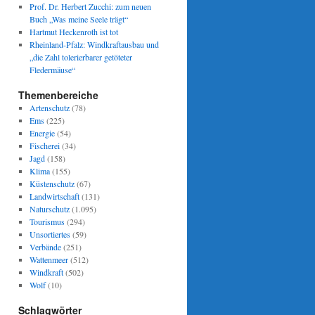
Prof. Dr. Herbert Zucchi: zum neuen
Buch „Was meine Seele trägt“
Hartmut Heckenroth ist tot
Rheinland-Pfalz: Windkraftausbau und
„die Zahl tolerierbarer getöteter
Fledermäuse“
Themenbereiche
Artenschutz
(78)
Ems
(225)
Energie
(54)
Fischerei
(34)
Jagd
(158)
Klima
(155)
Küstenschutz
(67)
Landwirtschaft
(131)
Naturschutz
(1.095)
Tourismus
(294)
Unsortiertes
(59)
Verbände
(251)
Wattenmeer
(512)
Windkraft
(502)
Wolf
(10)
Schlagwörter