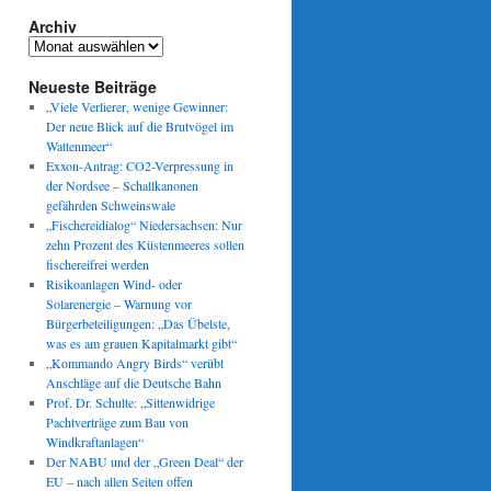
Archiv
Archiv
Neueste Beiträge
„Viele Verlierer, wenige Gewinner:
Der neue Blick auf die Brutvögel im
Wattenmeer“
Exxon-Antrag: CO2-Verpressung in
der Nordsee – Schallkanonen
gefährden Schweinswale
„Fischereidialog“ Niedersachsen: Nur
zehn Prozent des Küstenmeeres sollen
fischereifrei werden
Risikoanlagen Wind- oder
Solarenergie – Warnung vor
Bürgerbeteiligungen: „Das Übelste,
was es am grauen Kapitalmarkt gibt“
„Kommando Angry Birds“ verübt
Anschläge auf die Deutsche Bahn
Prof. Dr. Schulte: „Sittenwidrige
Pachtverträge zum Bau von
Windkraftanlagen“
Der NABU und der „Green Deal“ der
EU – nach allen Seiten offen