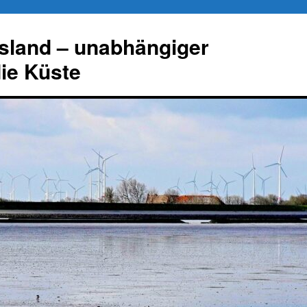
esland – unabhängiger
die Küste