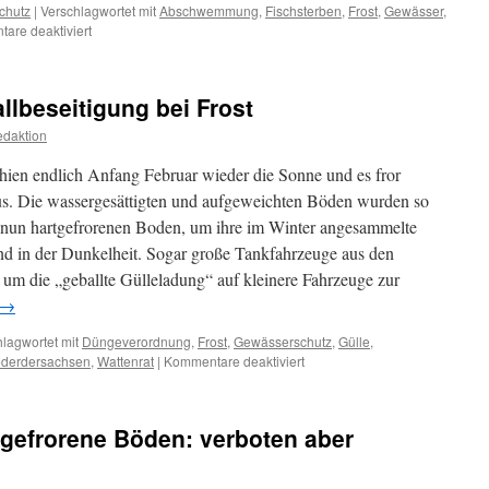
chutz
|
Verschlagwortet mit
Abschwemmung
,
Fischsterben
,
Frost
,
Gewässer
,
für
are deaktiviert
Güllesauereien:
Geht
endlich
llbeseitigung bei Frost
in
die
daktion
Luft
und
en endlich Anfang Februar wieder die Sonne und es fror
bestraft
ius. Die wassergesättigten und aufgeweichten Böden wurden so
sie!
n nun hartgefrorenen Boden, um ihre im Winter angesammelte
nd in der Dunkelheit. Sogar große Tankfahrzeuge aus den
um die „geballte Gülleladung“ auf kleinere Fahrzeuge zur
→
lagwortet mit
Düngeverordnung
,
Frost
,
Gewässerschutz
,
Gülle
,
für
iederdersachsen
,
Wattenrat
|
Kommentare deaktiviert
Gülle:
und
wieder
 gefrorene Böden: verboten aber
Abfallbeseitigung
bei
Frost