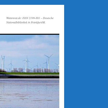
Wattenrat.de: ISSN 2199-881 – Deutsche
Nationalbibliothek in Frankfurt/M.