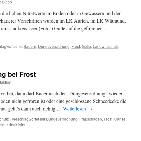
daktion
m die hohen Nitratwerte im Boden oder in Gewässern und der
härferer Vorschriften wurden im LK Aurich, im LK Wittmund,
im Landkreis Leer (Fotos) Gülle auf die gefrorenen …
lagwortet mit
Bauern
,
Düngeverordnung
,
Frost
,
Gülle
,
Landwirtschaft
,
usbringung
ene
ng bei Frost
:
en
aktion
egal
es vorbei, dann darf Bauer nach der „Düngeverordnung“ wieder
oden nicht gefroren ist oder eine geschlossene Schneedecke die
ruar geht’s dann auch richtig …
Weiterlesen
→
chutz
|
Verschlagwortet mit
Düngeverordnung
,
Fraßschäden
,
Frost
,
Gänse
,
für
are deaktiviert
Gülle:
Abfallbeseitigung