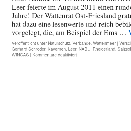
Leer feierte im August 2011 einen rund
Jahre! Der Wattenrat Ost-Friesland gra
hat dazu eine lesenwerte und reich bebil
vorgelegt, die, am Beispiel der Ems …
Veröffentlicht unter
Naturschutz
,
Verbände
,
Wattenmeer
|
Versch
Gerhard Schröder
,
Kavernen
,
Leer
,
NABU
,
Rheiderland
,
Salzso
für
WINGAS
|
Kommentare deaktiviert
NABU-
Leer
goes
GAZPROM:
Glückwünsche
von
Energieriesen
zum
100sten
Geburtstag