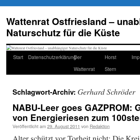
Zum
Inhalt
Wattenrat Ostfriesland – una
springen
Naturschutz für die Küste
Start
Datenschutzerklärung
Der
Horst
Imp
Wattenrat
Stern
Gerhard Schröder
Schlagwort-Archiv:
NABU-Leer goes GAZPROM: 
von Energieriesen zum 100ste
Veröffentlicht am
29. August 2011
von
Redaktion
Alter schützt vor Torheit nicht: Die K