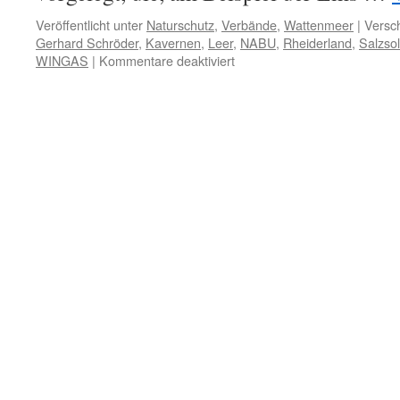
Veröffentlicht unter
Naturschutz
,
Verbände
,
Wattenmeer
|
Versch
Gerhard Schröder
,
Kavernen
,
Leer
,
NABU
,
Rheiderland
,
Salzso
für
WINGAS
|
Kommentare deaktiviert
NABU-
Leer
goes
GAZPROM:
Glückwünsche
von
Energieriesen
zum
100sten
Geburtstag