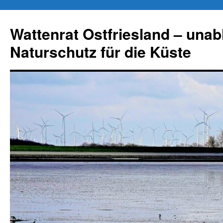
Zum
Inhalt
Wattenrat Ostfriesland – una
springen
Naturschutz für die Küste