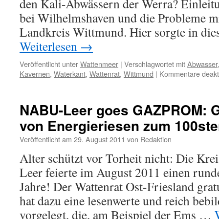
den Kali-Abwässern der Werra? Einleit
bei Wilhelmshaven und die Probleme mi
Landkreis Wittmund. Hier sorgte in di
Weiterlesen
→
Veröffentlicht unter
Wattenmeer
|
Verschlagwortet mit
Abwasser
Kavernen
,
Waterkant
,
Wattenrat
,
Wittmund
|
Kommentare deakti
NABU-Leer goes GAZPROM: 
von Energieriesen zum 100ste
Veröffentlicht am
29. August 2011
von
Redaktion
Alter schützt vor Torheit nicht: Die K
Leer feierte im August 2011 einen rund
Jahre! Der Wattenrat Ost-Friesland gra
hat dazu eine lesenwerte und reich bebil
vorgelegt, die, am Beispiel der Ems …