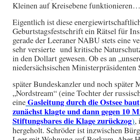
Kleinen auf Kreisebene funktionieren
Eigentlich ist diese energiewirtschaftl
Geburtstagsfestschrift ein Rätsel für In
gerade der Leeraner NABU stets eine ver
sehr versierte und kritische Naturschut
in den Dollart gewesen. Ob es an „unse
niedersächsischen Ministerpräsidenten S
später Bundeskanzler und noch später M
„Nordstream“ (eine Tochter der russis
Gasleitung durch die Ostsee baut
eine
zunächst klagte und dann gegen 10 M
Stiftungsbares die Klage zurückzog
)
,
hergeholt. Schröder ist inzwischen Bür
Leer mit Wohnung auf Borkum. Aber H