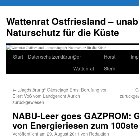
Zum
Inhalt
Wattenrat Ostfriesland – una
springen
Naturschutz für die Küste
Start
Datenschutzerklärung
Der
Horst
Imp
Wattenrat
Stern
←
„Jagdstörung“ Gänsejagd Ems: Berufung von
„G
Eilert Voß vom Landgericht Aurich
zurückge
zurückgewiesen
NABU-Leer goes GAZPROM: 
von Energieriesen zum 100ste
Veröffentlicht am
29. August 2011
von
Redaktion