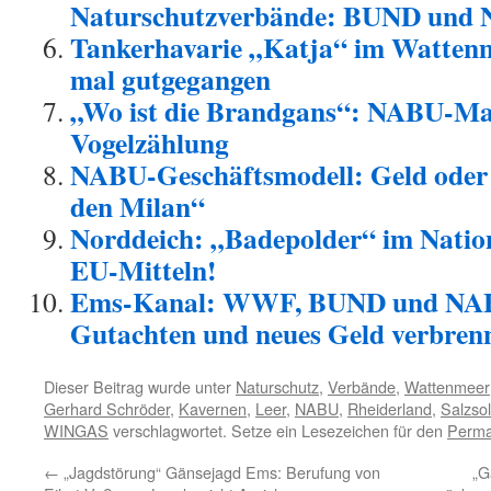
Naturschutzverbände: BUND und 
Tankerhavarie „Katja“ im Wattenm
mal gutgegangen
„Wo ist die Brandgans“: NABU-Mar
Vogelzählung
NABU-Geschäftsmodell: Geld oder 
den Milan“
Norddeich: „Badepolder“ im Nation
EU-Mitteln!
Ems-Kanal: WWF, BUND und NABU
Gutachten und neues Geld verbren
Dieser Beitrag wurde unter
Naturschutz
,
Verbände
,
Wattenmeer
Gerhard Schröder
,
Kavernen
,
Leer
,
NABU
,
Rheiderland
,
Salzso
WINGAS
verschlagwortet. Setze ein Lesezeichen für den
Perma
←
„Jagdstörung“ Gänsejagd Ems: Berufung von
„G