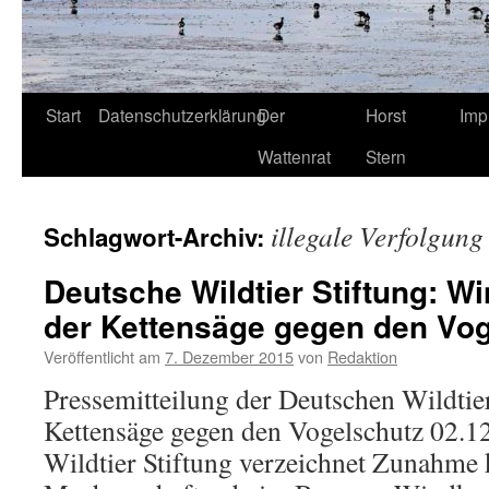
Start
Datenschutzerklärung
Der
Horst
Imp
Wattenrat
Stern
illegale Verfolgung
Schlagwort-Archiv:
Deutsche Wildtier Stiftung: Wi
der Kettensäge gegen den Vo
Veröffentlicht am
7. Dezember 2015
von
Redaktion
Pressemitteilung der Deutschen Wildtier
Kettensäge gegen den Vogelschutz 02.1
Wildtier Stiftung verzeichnet Zunahme 