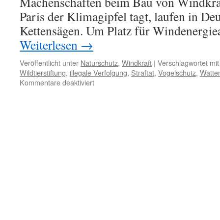
Machenschaften beim Bau von Windkra
Paris der Klimagipfel tagt, laufen in De
Kettensägen. Um Platz für Windenergie
Weiterlesen
→
Veröffentlicht unter
Naturschutz
,
Windkraft
|
Verschlagwortet mit
Wildtierstiftung
,
illegale Verfolgung
,
Straftat
,
Vogelschutz
,
Watte
für
Kommentare deaktiviert
Deutsche
Wildtier
Stiftung:
Windenergie:
Mit
der
Kettensäge
gegen
den
Vogelschutz