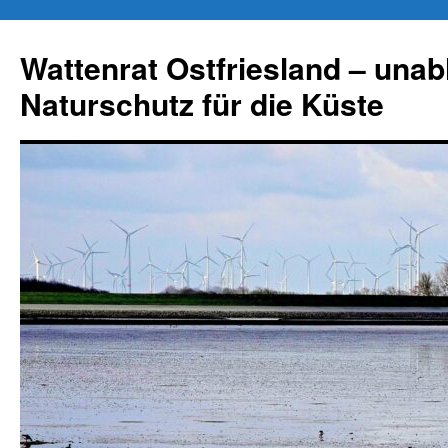
Zum
Inhalt
Wattenrat Ostfriesland – una
springen
Naturschutz für die Küste