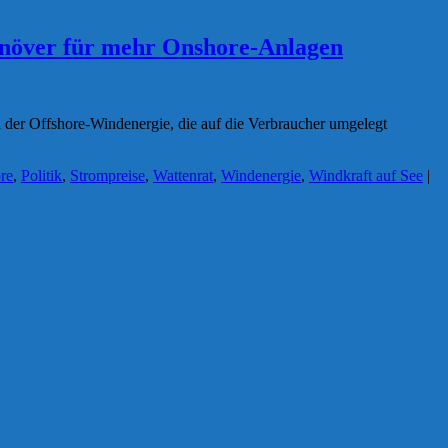
anöver für mehr Onshore-Anlagen
n der Offshore-Windenergie, die auf die Verbraucher umgelegt
re
,
Politik
,
Strompreise
,
Wattenrat
,
Windenergie
,
Windkraft auf See
|