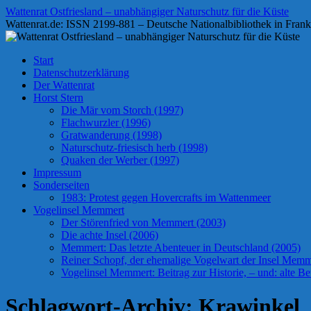
Zum
Wattenrat Ostfriesland – unabhängiger Naturschutz für die Küste
Inhalt
Wattenrat.de: ISSN 2199-881 – Deutsche Nationalbibliothek in Frank
springen
Start
Datenschutzerklärung
Der Wattenrat
Horst Stern
Die Mär vom Storch (1997)
Flachwurzler (1996)
Gratwanderung (1998)
Naturschutz-friesisch herb (1998)
Quaken der Werber (1997)
Impressum
Sonderseiten
1983: Protest gegen Hovercrafts im Wattenmeer
Vogelinsel Memmert
Der Störenfried von Memmert (2003)
Die achte Insel (2006)
Memmert: Das letzte Abenteuer in Deutschland (2005)
Reiner Schopf, der ehemalige Vogelwart der Insel Memmer
Vogelinsel Memmert: Beitrag zur Historie, – und: alte Bet
Schlagwort-Archiv:
Krawinkel