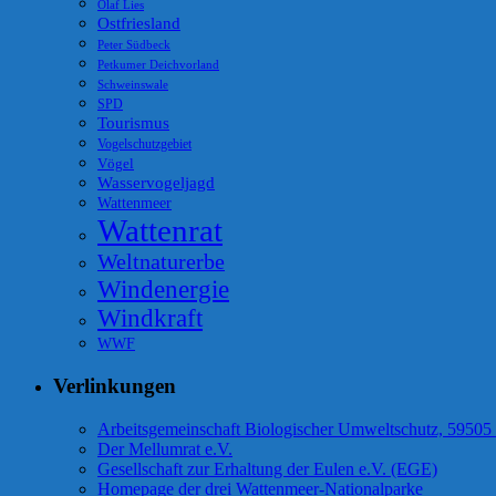
Olaf Lies
Ostfriesland
Peter Südbeck
Petkumer Deichvorland
Schweinswale
SPD
Tourismus
Vogelschutzgebiet
Vögel
Wasservogeljagd
Wattenmeer
Wattenrat
Weltnaturerbe
Windenergie
Windkraft
WWF
Verlinkungen
Arbeitsgemeinschaft Biologischer Umweltschutz, 59505
Der Mellumrat e.V.
Gesellschaft zur Erhaltung der Eulen e.V. (EGE)
Homepage der drei Wattenmeer-Nationalparke