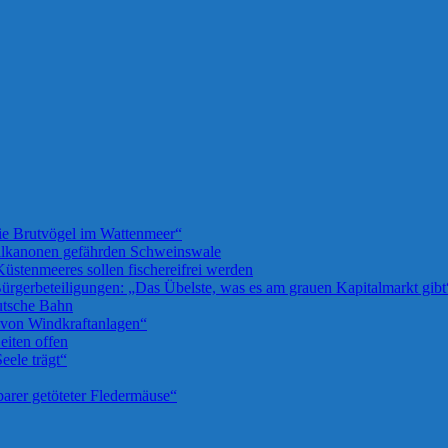
die Brutvögel im Wattenmeer“
llkanonen gefährden Schweinswale
üstenmeeres sollen fischereifrei werden
rgerbeteiligungen: „Das Übelste, was es am grauen Kapitalmarkt gibt
utsche Bahn
u von Windkraftanlagen“
iten offen
eele trägt“
barer getöteter Fledermäuse“