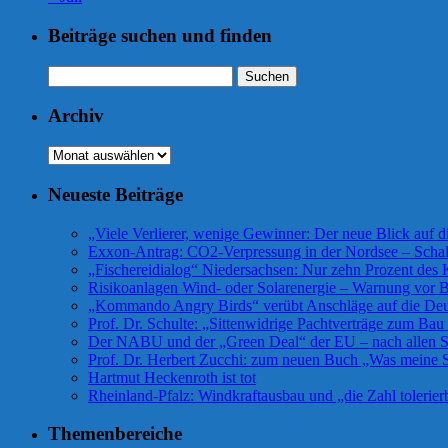
Beiträge suchen und finden
Suchen
nach:
Archiv
Archiv
Neueste Beiträge
„Viele Verlierer, wenige Gewinner: Der neue Blick auf 
Exxon-Antrag: CO2-Verpressung in der Nordsee – Scha
„Fischereidialog“ Niedersachsen: Nur zehn Prozent des K
Risikoanlagen Wind- oder Solarenergie – Warnung vor Bü
„Kommando Angry Birds“ verübt Anschläge auf die De
Prof. Dr. Schulte: „Sittenwidrige Pachtverträge zum Ba
Der NABU und der „Green Deal“ der EU – nach allen Se
Prof. Dr. Herbert Zucchi: zum neuen Buch „Was meine S
Hartmut Heckenroth ist tot
Rheinland-Pfalz: Windkraftausbau und „die Zahl tolerier
Themenbereiche