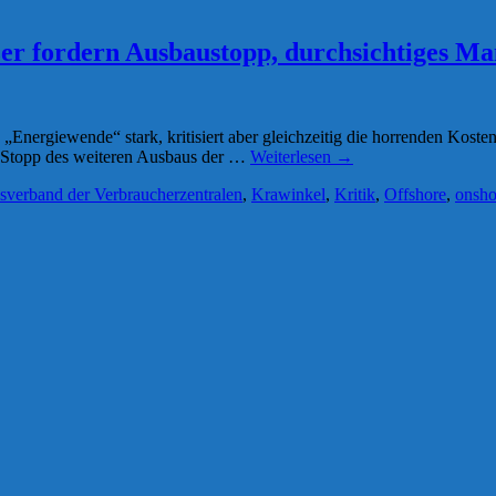
er fordern Ausbaustopp, durchsichtiges M
„Energiewende“ stark, kritisiert aber gleichzeitig die horrenden Koste
en Stopp des weiteren Ausbaus der …
Weiterlesen
→
verband der Verbraucherzentralen
,
Krawinkel
,
Kritik
,
Offshore
,
onsho