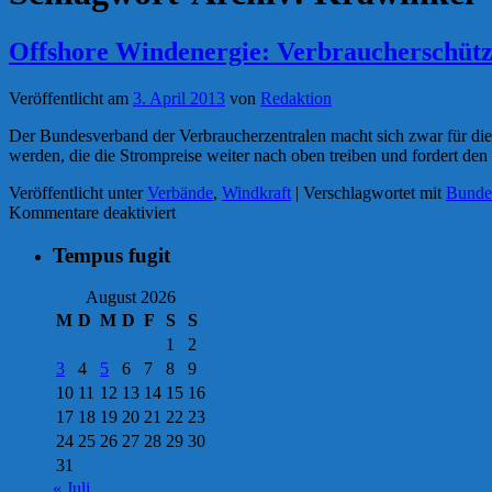
Offshore Windenergie: Verbraucherschütz
Veröffentlicht am
3. April 2013
von
Redaktion
Der Bundesverband der Verbraucherzentralen macht sich zwar für die 
werden, die die Strompreise weiter nach oben treiben und fordert d
Veröffentlicht unter
Verbände
,
Windkraft
|
Verschlagwortet mit
Bundes
für
Kommentare deaktiviert
Offshore
Windenergie:
Tempus fugit
Verbraucherschützer
fordern
August 2026
Ausbaustopp,
M
D
M
D
F
S
S
durchsichtiges
1
2
Manöver
3
4
5
6
7
8
9
für
mehr
10
11
12
13
14
15
16
Onshore-
17
18
19
20
21
22
23
Anlagen
24
25
26
27
28
29
30
31
« Juli