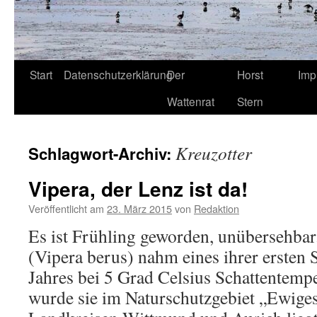
Start
Datenschutzerklärung
Der
Horst
Imp
Wattenrat
Stern
Kreuzotter
Schlagwort-Archiv:
Vipera, der Lenz ist da!
Veröffentlicht am
23. März 2015
von
Redaktion
Es ist Frühling geworden, unübersehbar
(Vipera berus) nahm eines ihrer ersten
Jahres bei 5 Grad Celsius Schattentempe
wurde sie im Naturschutzgebiet „Ewiges