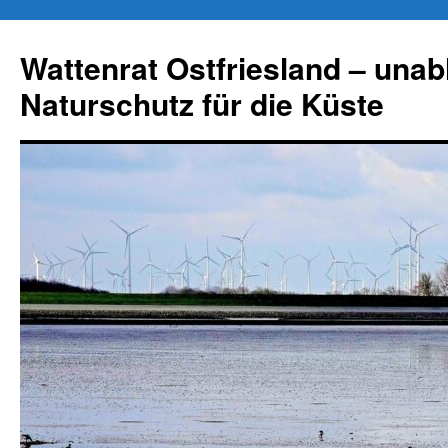
Zum
Inhalt
Wattenrat Ostfriesland – una
springen
Naturschutz für die Küste