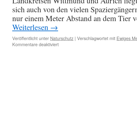
Landkreisen Wittmund und Aurich liegt.
sich auch von den vielen Spaziergängern 
nur einem Meter Abstand an dem Tier vo
Weiterlesen
→
Veröffentlicht unter
Naturschutz
|
Verschlagwortet mit
Ewiges M
für
Kommentare deaktiviert
Vipera,
der
Lenz
ist
da!