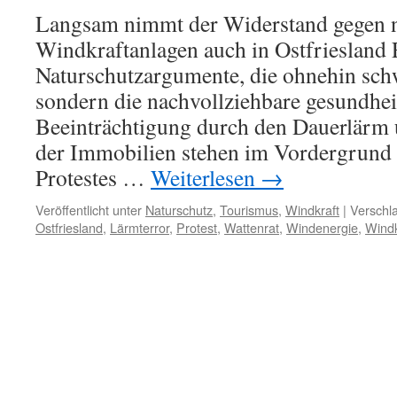
Langsam nimmt der Widerstand gegen 
Windkraftanlagen auch in Ostfriesland F
Naturschutzargumente, die ohnehin schw
sondern die nachvollziehbare gesundhei
Beeinträchtigung durch den Dauerlärm 
der Immobilien stehen im Vordergrun
Protestes …
Weiterlesen
→
Veröffentlicht unter
Naturschutz
,
Tourismus
,
Windkraft
|
Verschla
Ostfriesland
,
Lärmterror
,
Protest
,
Wattenrat
,
Windenergie
,
Windk