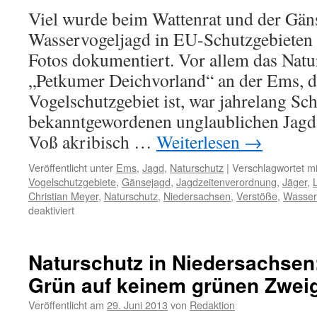
Viel wurde beim Wattenrat und der Gän
Wasservogeljagd in EU-Schutzgebieten 
Fotos dokumentiert. Vor allem das Natu
„Petkumer Deichvorland“ an der Ems, 
Vogelschutzgebiet ist, war jahrelang Sc
bekanntgewordenen unglaublichen Jagdv
Voß akribisch …
Weiterlesen
→
Veröffentlicht unter
Ems
,
Jagd
,
Naturschutz
|
Verschlagwortet mi
Vogelschutzgebiete
,
Gänsejagd
,
Jagdzeitenverordnung
,
Jäger
,
Christian Meyer
,
Naturschutz
,
Niedersachsen
,
Verstöße
,
Wasser
für
deaktiviert
Gänsejagd:
Landwirtschaftsminister
Meyer
Naturschutz in Niedersachsen:
kündigt
Grün auf keinem grünen Zwei
Änderung
der
Veröffentlicht am
29. Juni 2013
von
Redaktion
Jagdzeitenverordnung