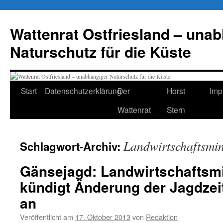
Zum
Inhalt
Wattenrat Ostfriesland – una
springen
Naturschutz für die Küste
Start
Datenschutzerklärung
Der
Horst
Imp
Wattenrat
Stern
Landwirtschaftsmin
Schlagwort-Archiv:
Gänsejagd: Landwirtschaftsmi
kündigt Änderung der Jagdze
an
Veröffentlicht am
17. Oktober 2013
von
Redaktion