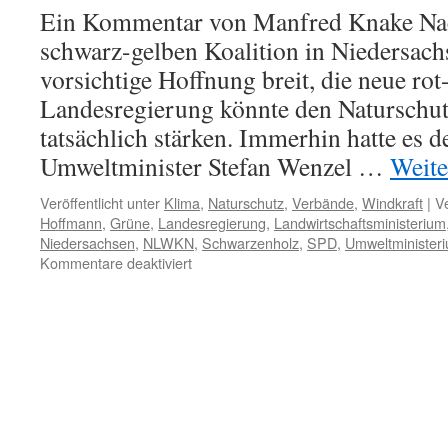
an
Ein Kommentar von Manfred Knake Na
schwarz-gelben Koalition in Niedersach
vorsichtige Hoffnung breit, die neue ro
Landesregierung könnte den Naturschutz
tatsächlich stärken. Immerhin hatte es d
Umweltminister Stefan Wenzel …
Weite
Veröffentlicht unter
Klima
,
Naturschutz
,
Verbände
,
Windkraft
|
V
Hoffmann
,
Grüne
,
Landesregierung
,
Landwirtschaftsministerium
Niedersachsen
,
NLWKN
,
Schwarzenholz
,
SPD
,
Umweltminister
für
Kommentare deaktiviert
Naturschutz
in
Niedersachsen:
auch
mit
Rot-
Grün
auf
keinem