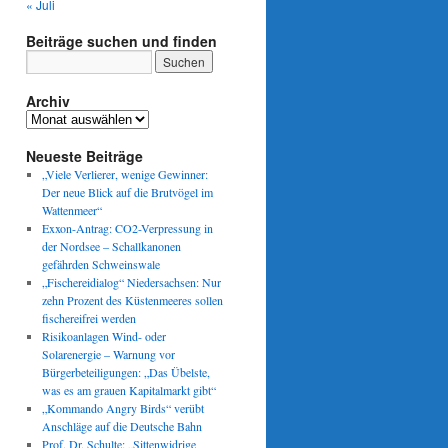
« Juli
Beiträge suchen und finden
Archiv
Archiv
Neueste Beiträge
„Viele Verlierer, wenige Gewinner:
Der neue Blick auf die Brutvögel im
Wattenmeer“
Exxon-Antrag: CO2-Verpressung in
der Nordsee – Schallkanonen
gefährden Schweinswale
„Fischereidialog“ Niedersachsen: Nur
zehn Prozent des Küstenmeeres sollen
fischereifrei werden
Risikoanlagen Wind- oder
Solarenergie – Warnung vor
Bürgerbeteiligungen: „Das Übelste,
was es am grauen Kapitalmarkt gibt“
„Kommando Angry Birds“ verübt
Anschläge auf die Deutsche Bahn
Prof. Dr. Schulte: „Sittenwidrige