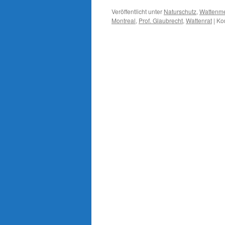
Veröffentlicht unter
Naturschutz
,
Wattenm
Montreal
,
Prof. Glaubrecht
,
Wattenrat
|
Ko