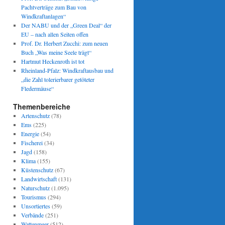
Pachtverträge zum Bau von
Windkraftanlagen“
Der NABU und der „Green Deal“ der
EU – nach allen Seiten offen
Prof. Dr. Herbert Zucchi: zum neuen
Buch „Was meine Seele trägt“
Hartmut Heckenroth ist tot
Rheinland-Pfalz: Windkraftausbau und
„die Zahl tolerierbarer getöteter
Fledermäuse“
Themenbereiche
Artenschutz
(78)
Ems
(225)
Energie
(54)
Fischerei
(34)
Jagd
(158)
Klima
(155)
Küstenschutz
(67)
Landwirtschaft
(131)
Naturschutz
(1.095)
Tourismus
(294)
Unsortiertes
(59)
Verbände
(251)
Wattenmeer
(512)