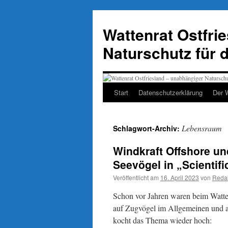
Zum
Inhalt
Wattenrat Ostfri
springen
Naturschutz für 
Start
Datenschutzerklärung
Der 
Lebensraum
Schlagwort-Archiv:
Windkraft Offshore un
Seevögel in „Scientifi
Veröffentlicht am
16. April 2023
von
Reda
Schon vor Jahren waren beim Watt
auf Zugvögel im Allgemeinen und a
kocht das Thema wieder hoch: