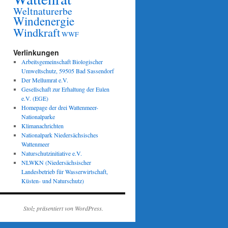
Weltnaturerbe
Windenergie
Windkraft
WWF
Verlinkungen
Arbeitsgemeinschaft Biologischer
Umweltschutz, 59505 Bad Sassendorf
Der Mellumrat e.V.
Gesellschaft zur Erhaltung der Eulen
e.V. (EGE)
Homepage der drei Wattenmeer-
Nationalparke
Klimanachrichten
Nationalpark Niedersächsisches
Wattenmeer
Naturschutzinitiative e.V.
NLWKN (Niedersächsischer
Landesbetrieb für Wasserwirtschaft,
Küsten- und Naturschutz)
Stolz präsentiert von WordPress.