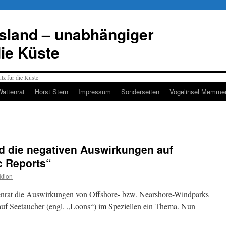
esland – unabhängiger
die Küste
Wattenrat
Horst Stern
Impressum
Sonderseiten
Vogelinsel Memmer
d die negativen Auswirkungen auf
c Reports“
ktion
enrat die Auswirkungen von Offshore- bzw. Nearshore-Windparks
uf Seetaucher (engl. „Loons“) im Speziellen ein Thema. Nun