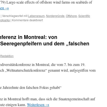
779) Large‑scale effects of offshore wind farms on seabirds of
sen
→
|
Verschlagwortet mit
Lebensraum
,
Nordergründe
,
Offshore
,
Scientific
für
ndparks
|
Kommentare deaktiviert
Windkraft
Offshore
und
ferenz in Montreal: von
die
negativen
 Seeregenpfeifern und dem „falschen
Auswirkungen
auf
Seevögel
Redaktion
in
„Scientific
versitätskonferenz in Montreal, die vom 7. bis zum 19.
Reports“
uch „Weltnaturschutzkonferenz“ genannt wird, aufgegriffen vom
e Jahrzehnte den falschen Fokus gehabt“
z in Montreal hofft man, dass sich die Staatengemeinschaft auf
utz einigen kann.
Weiterlesen
→