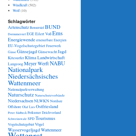
Windkraft
(502)
Wolf
(10)
Schlagwörter
BUND
Artenschutz
Bensersiel
Ems
Eilert Voß
EGE
Dornumersiel
Energiewende
erneuerbare Energien
EU-Vogelschutzgebiet
Feuerwerk
Gänsejagd
Jagd
Gänsewacht
Gänse
Klima
Landwirtschaft
Kitesurfer
NABU
Meyer Werft
Langeoog
Nationalpark
Niedersächsisches
Wattenmeer
Nationalparkverwaltung
Naturschutz
Naturschutzverbände
Niedersachsen
NLWKN
Nordsee
Ostfriesland
Offshore
Olaf Lies
Petkumer Deichvorland
Peter Südbeck
Tourismus
SPD
Schweinswale
Vögel
Vogelschutzgebiet
Wasservogeljagd
Wattenmeer
Wattenrat