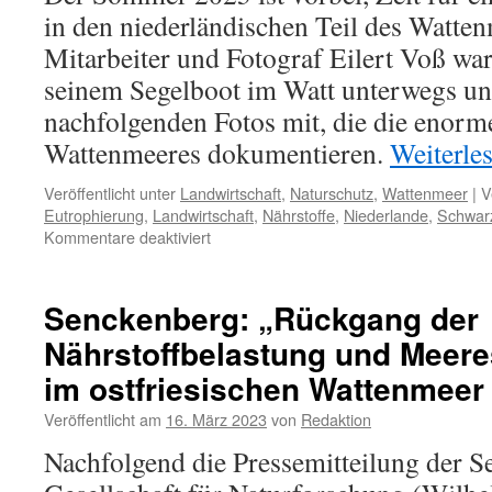
in den niederländischen Teil des Watte
Mitarbeiter und Fotograf Eilert Voß wa
seinem Segelboot im Watt unterwegs un
nachfolgenden Fotos mit, die die enorm
Wattenmeeres dokumentieren.
Weiterle
Veröffentlicht unter
Landwirtschaft
,
Naturschutz
,
Wattenmeer
|
V
Eutrophierung
,
Landwirtschaft
,
Nährstoffe
,
Niederlande
,
Schwar
für
Kommentare deaktiviert
Niederländisches
Wattenmeer:
starke
Senckenberg: „Rückgang der
Eutrophierung
Nährstoffbelastung und Meere
mit
Algenwachstum
im ostfriesischen Wattenmeer
Veröffentlicht am
16. März 2023
von
Redaktion
Nachfolgend die Pressemitteilung der 