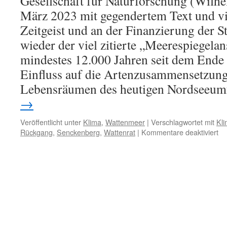
Gesellschaft für Naturforschung (Wilh
März 2023 mit gegendertem Text und v
Zeitgeist und an der Finanzierung der St
wieder der viel zitierte „Meerespiegelans
mindestes 12.000 Jahren seit dem Ende 
Einfluss auf die Artenzusammensetzun
Lebensräumen des heutigen Nordseeumf
→
Veröffentlicht unter
Klima
,
Wattenmeer
|
Verschlagwortet mit
Kl
für
Rückgang
,
Senckenberg
,
Wattenrat
|
Kommentare deaktiviert
Se
„R
de
Nä
un
Me
im
os
Wa