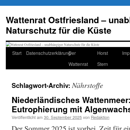
Zum
Inhalt
Wattenrat Ostfriesland – una
springen
Naturschutz für die Küste
Start
Datenschutzerklärung
Der
Horst
Imp
Wattenrat
Stern
Nährstoffe
Schlagwort-Archiv:
Niederländisches Wattenmeer:
Eutrophierung mit Algenwach
Veröffentlicht am
30. September 2025
von
Redaktion
Der Sommer 2025 ist vorbei, Zeit für e