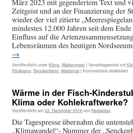
März 2023 mit gegendertem Text und v
Zeitgeist und an der Finanzierung der St
wieder der viel zitierte „Meerespiegelans
mindestes 12.000 Jahren seit dem Ende 
Einfluss auf die Artenzusammensetzun
Lebensräumen des heutigen Nordseeumf
→
Veröffentlicht unter
Klima
,
Wattenmeer
|
Verschlagwortet mit
Kl
für
Rückgang
,
Senckenberg
,
Wattenrat
|
Kommentare deaktiviert
Se
„R
de
Wärme in der Fisch-Kinderst
Nä
Klima oder Kohlekraftwerke?
un
Me
Veröffentlicht am
22. Dezember 2016
von
Redaktion
im
os
Die Tagespresse übernahm die untenst
Wa
„Klimawandel“- Nummer der „Senckenbe