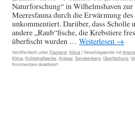
Naturforschung“ in Wilhelmshaven zur
Meeresfauna durch die Erwärmung des
unkommentiert. Darüber, dass Scholle 
andere „Raub“fische, die Krebstiere fres
überfischt wurden …
Weiterlesen
→
Veröffentlicht unter
Fischerei
,
Klima
|
Verschlagwortet mit
Arten
Klima
,
Kohlekraftwerke
,
Krebse
,
Senckenberg
,
Überfischung
,
V
für
Kommentare deaktiviert
Wärme
in
der
Fisch-
Kinderstube
Jadebusen:
Klima
oder
Kohlekraftwerke?