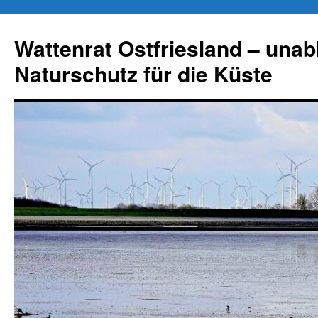
Zum
Inhalt
Wattenrat Ostfriesland – una
springen
Naturschutz für die Küste