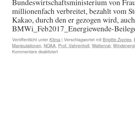
Bundeswirtschaftsministerium von Frau
millionenfach verbreitet, bezahlt vom St
Kakao, durch den er gezogen wird, auch 
BMWi_Feb2017_Energiewende-Beile
Veröffentlicht unter
Klima
|
Verschlagwortet mit
Brigitte Zypries
,
Manipulationen
,
NOAA
,
Prof. Vahrenholt
,
Wattenrat
,
Windenerg
für
Kommentare deaktiviert
Energiewende:
Fake
News
aus
dem
Wirtschaftsministerium
–
und
die
harten
Fakten