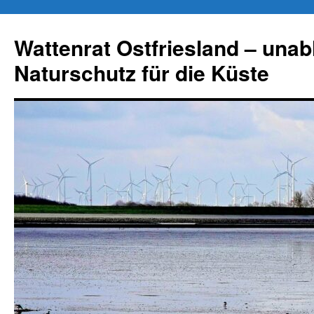
Zum
Inhalt
Wattenrat Ostfriesland – una
springen
Naturschutz für die Küste