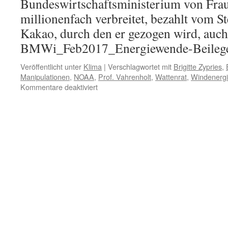
Bundeswirtschaftsministerium von Frau
millionenfach verbreitet, bezahlt vom St
Kakao, durch den er gezogen wird, auch 
BMWi_Feb2017_Energiewende-Beile
Veröffentlicht unter
Klima
|
Verschlagwortet mit
Brigitte Zypries
,
Manipulationen
,
NOAA
,
Prof. Vahrenholt
,
Wattenrat
,
Windenerg
für
Kommentare deaktiviert
Energiewende:
Fake
News
aus
dem
Wirtschaftsministerium
–
und
die
harten
Fakten