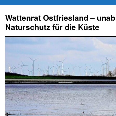
Zum
Inhalt
Wattenrat Ostfriesland – una
springen
Naturschutz für die Küste