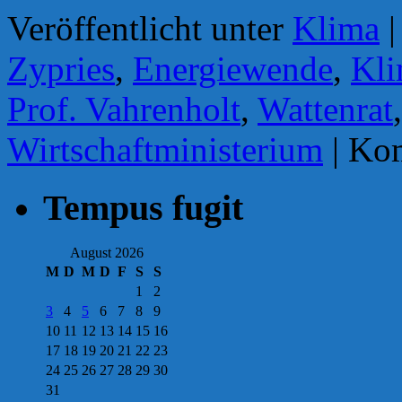
Veröffentlicht unter
Klima
|
Zypries
,
Energiewende
,
Kl
Prof. Vahrenholt
,
Wattenrat
Wirtschaftministerium
|
Kom
Tempus fugit
August 2026
M
D
M
D
F
S
S
1
2
3
4
5
6
7
8
9
10
11
12
13
14
15
16
17
18
19
20
21
22
23
24
25
26
27
28
29
30
31