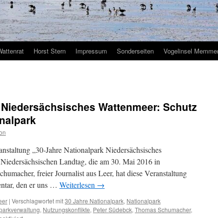
Wattenrat
Horst Stern
Impressum
Sonderseiten
Vogelinsel Memmer
k Niedersächsisches Wattenmeer: Schutz
nalpark
on
ranstaltung „30-Jahre Nationalpark Niedersächsisches
Niedersächsischen Landtag, die am 30. Mai 2016 in
umacher, freier Journalist aus Leer, hat diese Veranstaltung
entar, den er uns …
Weiterlesen
→
eer
|
Verschlagwortet mit
30 Jahre Nationalpark
,
Nationalpark
parkverwaltung
,
Nutzungskonflikte
,
Peter Südebck
,
Thomas Schumacher
,
für