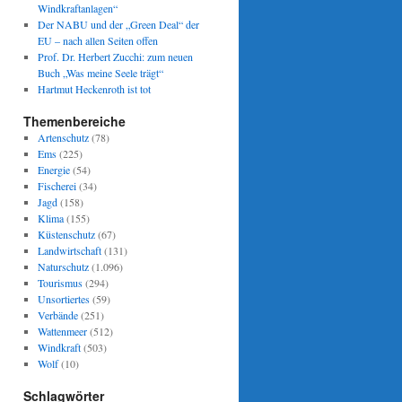
Windkraftanlagen“
Der NABU und der „Green Deal“ der
EU – nach allen Seiten offen
Prof. Dr. Herbert Zucchi: zum neuen
Buch „Was meine Seele trägt“
Hartmut Heckenroth ist tot
Themenbereiche
Artenschutz
(78)
Ems
(225)
Energie
(54)
Fischerei
(34)
Jagd
(158)
Klima
(155)
Küstenschutz
(67)
Landwirtschaft
(131)
Naturschutz
(1.096)
Tourismus
(294)
Unsortiertes
(59)
Verbände
(251)
Wattenmeer
(512)
Windkraft
(503)
Wolf
(10)
Schlagwörter