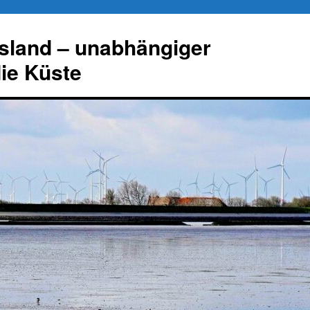
esland – unabhängiger
die Küste