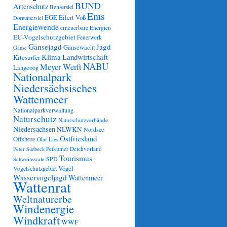
BUND
Artenschutz
Bensersiel
Ems
Eilert Voß
EGE
Dornumersiel
Energiewende
erneuerbare Energien
EU-Vogelschutzgebiet
Feuerwerk
Gänsejagd
Jagd
Gänsewacht
Gänse
Klima
Landwirtschaft
Kitesurfer
NABU
Meyer Werft
Langeoog
Nationalpark
Niedersächsisches
Wattenmeer
Nationalparkverwaltung
Naturschutz
Naturschutzverbände
Niedersachsen
NLWKN
Nordsee
Ostfriesland
Offshore
Olaf Lies
Petkumer Deichvorland
Peter Südbeck
Tourismus
SPD
Schweinswale
Vögel
Vogelschutzgebiet
Wasservogeljagd
Wattenmeer
Wattenrat
Weltnaturerbe
Windenergie
Windkraft
WWF