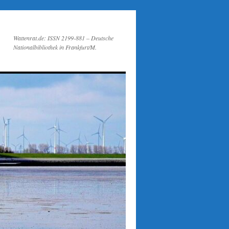
Wattenrat.de: ISSN 2199-881 – Deutsche
Nationalbibliothek in Frankfurt/M.