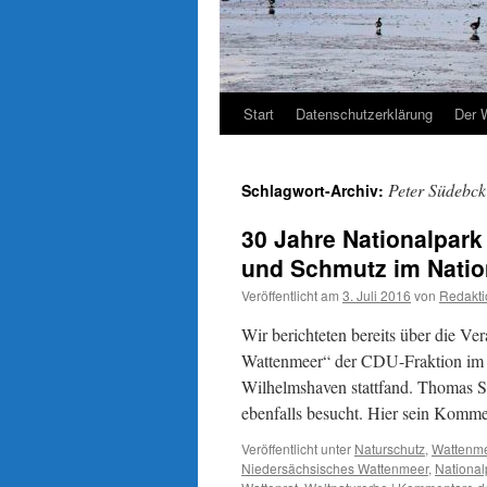
Start
Datenschutzerklärung
Der 
Peter Südebck
Schlagwort-Archiv:
30 Jahre Nationalpar
und Schmutz im Natio
Veröffentlicht am
3. Juli 2016
von
Redakti
Wir berichteten bereits über die Ve
Wattenmeer“ der CDU-Fraktion im 
Wilhelmshaven stattfand. Thomas Sch
ebenfalls besucht. Hier sein Komm
Veröffentlicht unter
Naturschutz
,
Wattenm
Niedersächsisches Wattenmeer
,
National