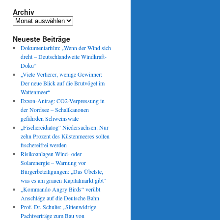
Archiv
Archiv
Neueste Beiträge
Dokumentarfilm: „Wenn der Wind sich
dreht – Deutschlandweite Windkraft-
Doku“
„Viele Verlierer, wenige Gewinner:
Der neue Blick auf die Brutvögel im
Wattenmeer“
Exxon-Antrag: CO2-Verpressung in
der Nordsee – Schallkanonen
gefährden Schweinswale
„Fischereidialog“ Niedersachsen: Nur
zehn Prozent des Küstenmeeres sollen
fischereifrei werden
Risikoanlagen Wind- oder
Solarenergie – Warnung vor
Bürgerbeteiligungen: „Das Übelste,
was es am grauen Kapitalmarkt gibt“
„Kommando Angry Birds“ verübt
Anschläge auf die Deutsche Bahn
Prof. Dr. Schulte: „Sittenwidrige
Pachtverträge zum Bau von